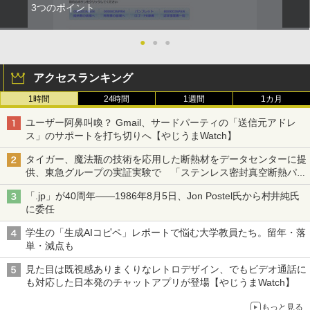
3つのポイント
●
●
●
アクセスランキング
1時間
24時間
1週間
1カ月
ユーザー阿鼻叫喚？ Gmail、サードパーティの「送信元アドレ
ス」のサポートを打ち切りへ【やじうまWatch】
タイガー、魔法瓶の技術を応用した断熱材をデータセンターに提
供、東急グループの実証実験で 「ステンレス密封真空断熱パネ
ル TIVIP」
「.jp」が40周年――1986年8月5日、Jon Postel氏から村井純氏
に委任
学生の「生成AIコピペ」レポートで悩む大学教員たち。留年・落
単・減点も
見た目は既視感ありまくりなレトロデザイン、でもビデオ通話に
も対応した日本発のチャットアプリが登場【やじうまWatch】
もっと見る