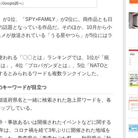
（Google調べ）
1位、「SPY×FAMILY」が2位に。両作品とも日
の話題となっている作品だ。そのほか、10月から小
ニメが放送されている「うる星やつら」が5位にはラ
われる「〇〇とは」ランキングでは、1位が「統
は」。4位「プロパガンダとは」、5位「NATOと
するとみられるワードも複数ランクインした。
のキーワードが目立つ
道府県名と一緒に検索された急上昇ワードを、各
アップしている。
・事故あるいは開催されたイベントなどに関する
2年は、コロナ禍を経て3年ぶりに開催された地域を