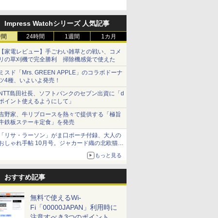
円割引のキャンペーン
Impress Watchシリーズ 人気記事
時間
24時間
1週間
1カ月
【家電レビュー】手ごわい雑草との戦い、コメ
リの草刈機で完全勝利 掃除機感覚で使えた
ミスド「Mrs. GREEN APPLE」のコラボドーナ
ツ4種、いよいよ発売！
NTT島田社長、ソフトバンクのセブン出資に「d
ポイント使えるようにして」
吉野家、牛リブロースを熱々で提供する「極旨
牛鉄板ステーキ定食」を発売
「リサ・ラーソン」がま口ポーチ付録、大人の
おしゃれ手帖 10月号。ジャカード織の北欧猫デ
ザイン
もっと見る
おすすめ記事
無料で使えるWi-
Fi「00000JAPAN」利用時に
注意すべき3つのポイント