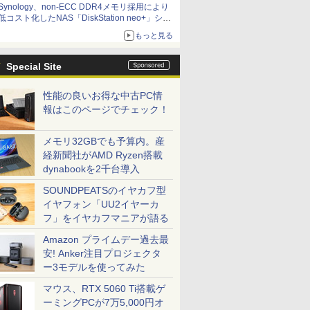
Synology、non-ECC DDR4メモリ採用により
低コスト化したNAS「DiskStation neo+」シリ
ーズ 予算を抑えて導入でき、ECCメモリへの
もっと見る
アップグレードも可能
Special Site
性能の良いお得な中古PC情
報はこのページでチェック！
メモリ32GBでも予算内。産
経新聞社がAMD Ryzen搭載
dynabookを2千台導入
SOUNDPEATSのイヤカフ型
イヤフォン「UU2イヤーカ
フ」をイヤカフマニアが語る
Amazon プライムデー過去最
安! Anker注目プロジェクタ
ー3モデルを使ってみた
マウス、RTX 5060 Ti搭載ゲ
ーミングPCが7万5,000円オ