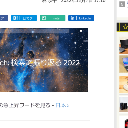
林 恭平
2022年12月7日 17:10
ェア
はてブ
note
LinkedIn