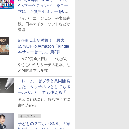
AI×マーケティング」をテー
マにした無料セミナーを8月
27日にオンライン開催
サイバーエージェントや文藝春
秋、日本マイクロソフトなどが
登壇
5万冊以上が対象！ 最大
65％OFFのAmazon「Kindle
本サマーセール」第2弾
「MCP完全入門」「いちばん
やさしいAIリサーチの教本」な
どAI関連本も多数
エレコム、ゼブラと共同開発
した、タッチペンとしてもボ
ールペンとしても使える「ス
タイラスツーウェイ」発売
iPadにも紙にも、持ち替えずに
書き込める
インタビュー
子どものスマホ・SNS、「家