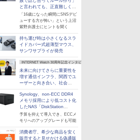
族で話し合ってルール作り」
と言われても、正直難しくな
いですか？
「16歳になった瞬間にSNSデビ
ューする方が怖い」という上沼
紫野弁護士にヒントを聞く
持ち運び時は小さくなるスラ
イドカバー式超薄型マウス、
サンワサプライが発売
INTERNET Watch 30周年記念インタビュー
未来に向けてさらに重要性を
増す通信インフラ、関西でユ
ーザーと向き合い、社会
の“あたらしい”を起動し続け
Synology、non-ECC DDR4
る～オプテージ
メモリ採用により低コスト化
したNAS「DiskStation
neo+」シリーズ
予算を抑えて導入でき、ECCメ
モリへのアップグレードも可能
消費者庁、希少な商品を安く
販売すると見せかける偽通販