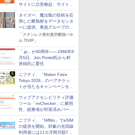
サイトに注意喚起、サイト名
とドメイン名を公表
タイガー、魔法瓶の技術を応
用した断熱材をデータセンタ
ーに提供、東急グループの実
証実験で
「ステンレス密封真空断熱パネ
ル TIVIP」
「.jp」が40周年――1986年8
月5日、Jon Postel氏から村
井純氏に委任
ニフティ、「Maker Faire
Tokyo 2026」のペアチケッ
トが当たるキャンペーンをX
で実施。8月16日まで
ウェブアクセシビリティ評価
ツール「miChecker」に脆弱
性、総務省が対策済みバージ
ョンへの更新を呼び掛け
ニフティ、「NifMo」でeSIM
の提供を開始。対象の光回線
利用者には11カ月間月額770