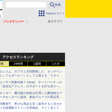
Impress サイト
全カテゴリ
バックナンバー
アクセスランキング
時間
24時間
1週間
1カ月
エレコム、ゼブラと共同開発した、タッチペン
としてもボールペンとしても使える「スタイラ
スツーウェイ」発売 iPadにも紙にも、持ち替
ユーザー阿鼻叫喚？ Gmail、サードパーティの
えずに書き込める
「送信元アドレス」のサポートを打ち切りへ
【やじうまWatch】
タイガー、魔法瓶の技術を応用した断熱材をデ
ータセンターに提供、東急グループの実証実験
で 「ステンレス密封真空断熱パネル TIVIP」
消費者庁、希少な商品を安く販売すると見せか
ける偽通販サイトに注意喚起、サイト名とドメ
イン名を公表