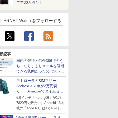
フで30万円台！
NTERNET Watch をフォローする
新記事
国内の銀行・信金386行のう
ち、なりすましメールを遮断
できる状態だったのは26.7％
にとどまる～GMOブランド
モトローラのSIMフリー
セキュリティ調査
Androidスマホが2万円切
り！ Amazonでタイムセー
ル
6.9インチ「moto g06」が1万
7820円で販売中。Android 16搭
載の「edge 60」は4万4820円
Web担当者Forum、「生成