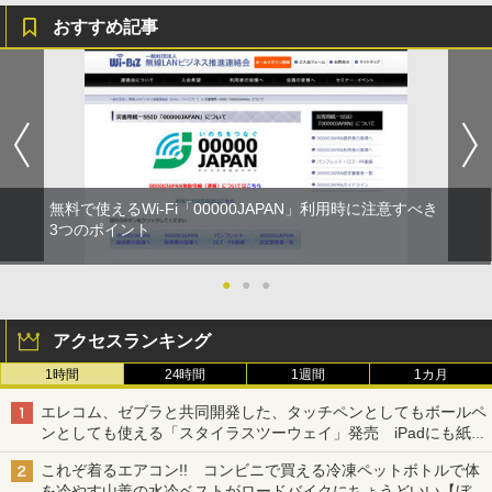
おすすめ記事
無料で使えるWi-Fi「00000JAPAN」利用時に注意すべき
3つのポイント
●
●
●
アクセスランキング
1時間
24時間
1週間
1カ月
エレコム、ゼブラと共同開発した、タッチペンとしてもボールペ
ンとしても使える「スタイラスツーウェイ」発売 iPadにも紙に
も、持ち替えずに書き込める
これぞ着るエアコン!! コンビニで買える冷凍ペットボトルで体
を冷やす山善の水冷ベストがロードバイクにちょうどいい【ぼっ