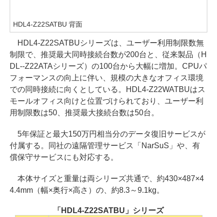
HDL4-Z22SATBU 背面
HDL4-Z22SATBUシリーズは、ユーザー利用制限数無
制限で、推奨最大同時接続台数が200台と、従来製品（H
DL--Z22ATAシリーズ）の100台から大幅に増加。CPUパ
フォーマンスの向上に伴い、規模の大きなオフィス環境
での同時接続に向くとしている。HDL4-Z22WATBUはス
モールオフィス向けと位置づけられており、ユーザー利
用制限数は50、推奨最大接続台数は50台。
5年保証と最大150万円相当分のデータ復旧サービスが
付属する。同社の遠隔管理サービス「NarSuS」や、有
償保守サービスにも対応する。
本体サイズと重量は両シリーズ共通で、約430×487×4
4.4mm（幅×奥行×高さ）の、約8.3～9.1kg。
「HDL4-Z22SATBU」シリーズ