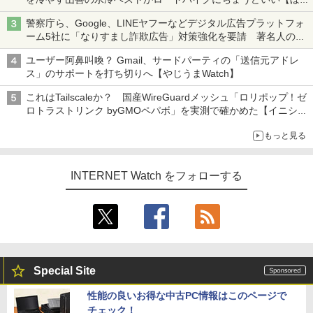
ち・ざ・ろーど！その14】【空いた時間でなにしてる？】
警察庁ら、Google、LINEヤフーなどデジタル広告プラットフォ
ーム5社に「なりすまし詐欺広告」対策強化を要請 著名人の写
真や映像を使った投資詐欺などへの対策として
ユーザー阿鼻叫喚？ Gmail、サードパーティの「送信元アドレ
ス」のサポートを打ち切りへ【やじうまWatch】
これはTailscaleか？ 国産WireGuardメッシュ「ロリポップ！ゼ
ロトラストリンク byGMOペパボ」を実測で確かめた【イニシャ
ルB】
もっと見る
INTERNET Watch をフォローする
Special Site
性能の良いお得な中古PC情報はこのページで
チェック！