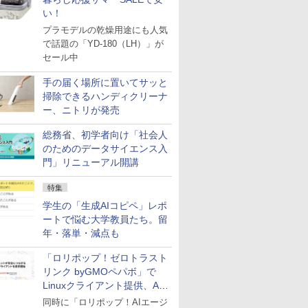
い！
プラモデルの乾燥用途にも人気
で話題の「YD-180（LH）」が
セール中
手の届く場所に置いてサッと
掃除できるハンディクリーナ
ー、ニトリが発売
総務省、初学者向け「社会人
のためのデータサイエンス入
門」リニューアル開講
特集
学生の「生成AIコピペ」レポ
ートで悩む大学教員たち。留
年・落単・減点も
「ロリポップ！ゼロトラスト
リンク byGMOペパボ」で
Linuxクライアント提供、AI
エージェントの接続が容易に
同時に「ロリポップ！AIエージ