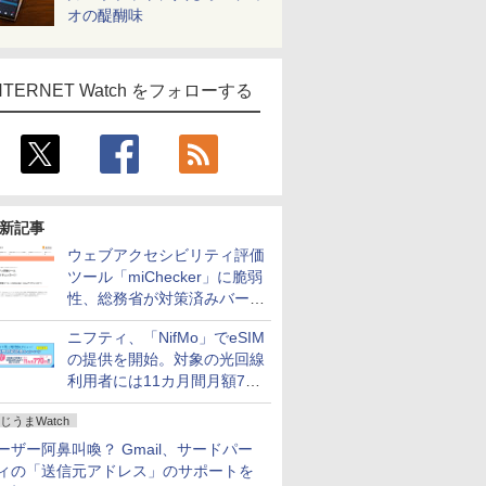
オの醍醐味
NTERNET Watch をフォローする
新記事
ウェブアクセシビリティ評価
ツール「miChecker」に脆弱
性、総務省が対策済みバージ
ョンへの更新を呼び掛け
ニフティ、「NifMo」でeSIM
の提供を開始。対象の光回線
利用者には11カ月間月額770
円割引のキャンペーン
じうまWatch
ーザー阿鼻叫喚？ Gmail、サードパー
ィの「送信元アドレス」のサポートを