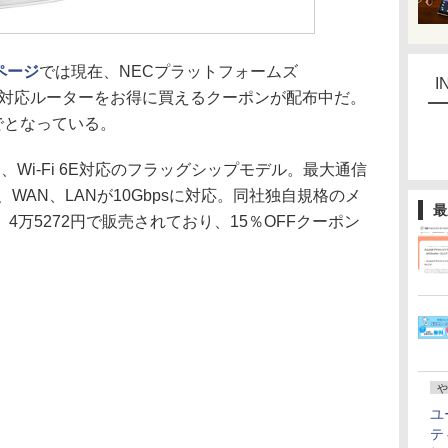
アページ
では現在、NECプラットフォームズ
I
 6E/6対応ルーターをお得に買えるクーポンが配布中だ。
でとなっている。
12」は、Wi-Fi 6E対応のフラッグシップモデル。最大通信
psで、WAN、LANが10Gbpsに対応。同社独自規格のメ
最
万5272円で販売されており、15％OFFクーポン
や
ユ
テ