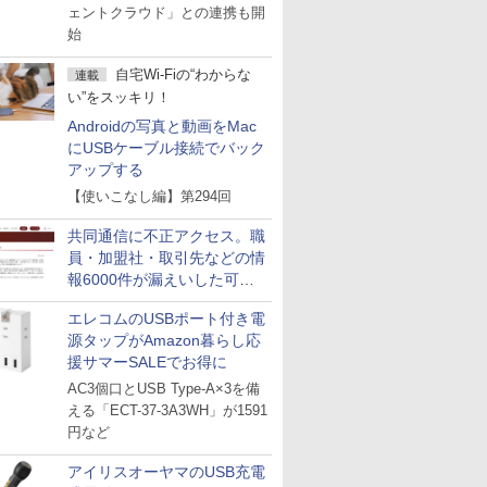
ェントクラウド」との連携も開
始
自宅Wi-Fiの“わからな
連載
い”をスッキリ！
Androidの写真と動画をMac
にUSBケーブル接続でバック
アップする
【使いこなし編】第294回
共同通信に不正アクセス。職
員・加盟社・取引先などの情
報6000件が漏えいした可能
性
エレコムのUSBポート付き電
源タップがAmazon暮らし応
援サマーSALEでお得に
AC3個口とUSB Type-A×3を備
える「ECT-37-3A3WH」が1591
円など
アイリスオーヤマのUSB充電