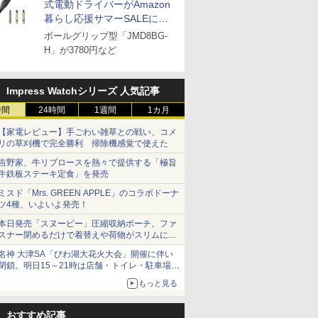
式電動ドライバーがAmazon
暮らし応援サマーSALEに登
場
ボールグリップ型「JMD8BG-
H」が3780円など
Impress Watchシリーズ 人気記事
時間
24時間
1週間
1カ月
【家電レビュー】手ごわい雑草との戦い、コメ
リの草刈機で完全勝利 掃除機感覚で使えた
吉野家、牛リブロースを熱々で提供する「極旨
牛鉄板ステーキ定食」を発売
ミスド「Mrs. GREEN APPLE」のコラボドーナ
ツ4種、いよいよ発売！
本日発売「スヌーピー」圧縮収納ポーチ。ファ
スナー閉めるだけで着替えや荷物がスリムにま
とまる
名神 大津SA「びわ湖大花火大会」開催に伴い
閉鎖。明日15～21時は店舗・トイレ・駐車場の
利用不可
もっと見る
おすすめ記事