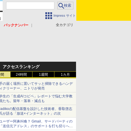
Impress サイト
全カテゴリ
バックナンバー
アクセスランキング
時間
24時間
1週間
1カ月
手の届く場所に置いてサッと掃除できるハンデ
ィクリーナー、ニトリが発売
学生の「生成AIコピペ」レポートで悩む大学教
員たち。留年・落単・減点も
radikoの配信基盤を設計した技術者、香取啓志
氏が語る「放送×インターネット」の次
ユーザー阿鼻叫喚？ Gmail、サードパーティの
「送信元アドレス」のサポートを打ち切りへ
【やじうまWatch】