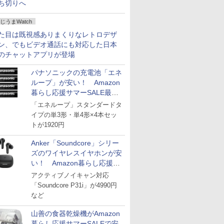
ち切りへ
じうまWatch
た目は既視感ありまくりなレトロデザ
ン、でもビデオ通話にも対応した日本
のチャットアプリが登場
パナソニックの充電池「エネ
ループ」が安い！ Amazon
暮らし応援サマーSALE最終
日
「エネループ」スタンダードタ
イプの単3形・単4形×4本セッ
トが1920円
Anker「Soundcore」シリー
ズのワイヤレスイヤホンが安
い！ Amazon暮らし応援サ
マーSALE
アクティブノイキャン対応
「Soundcore P31i」が4990円
など
山善の食器乾燥機がAmazon
暮らし応援サマーSALEで安