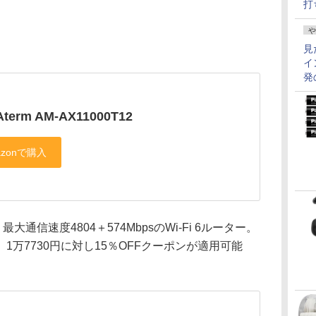
打
や
見
イ
発
Aterm AM-AX11000T12
、最大通信速度4804＋574MbpsのWi-Fi 6ルーター。
万7730円に対し15％OFFクーポンが適用可能