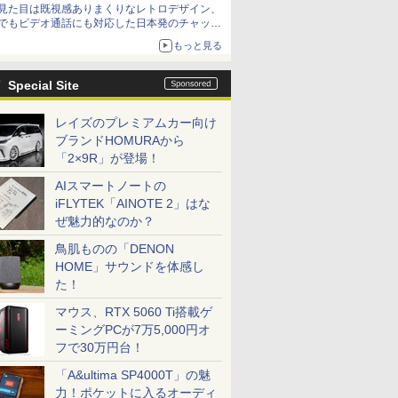
見た目は既視感ありまくりなレトロデザイン、
でもビデオ通話にも対応した日本発のチャット
アプリが登場【やじうまWatch】
もっと見る
Special Site
レイズのプレミアムカー向け
ブランドHOMURAから
「2×9R」が登場！
AIスマートノートの
iFLYTEK「AINOTE 2」はな
ぜ魅力的なのか？
鳥肌ものの「DENON
HOME」サウンドを体感し
た！
マウス、RTX 5060 Ti搭載ゲ
ーミングPCが7万5,000円オ
フで30万円台！
「A&ultima SP4000T」の魅
力！ポケットに入るオーディ