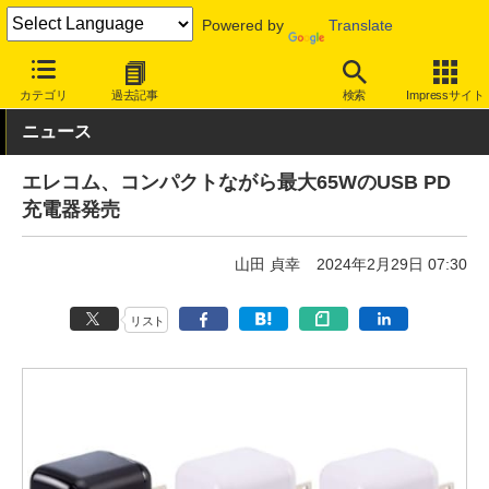
Powered by
Translate
INTERNET Watch
ハードウェア
周辺機器
カテゴリ
過去記事
検索
Impressサイト
ニュース
エレコム、コンパクトながら最大65WのUSB PD
充電器発売
山田 貞幸
2024年2月29日 07:30
リスト