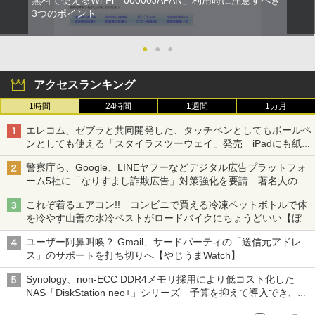
無料で使えるWi-Fi「00000JAPAN」利用時に注意すべき
3つのポイント
●
●
●
アクセスランキング
1時間
24時間
1週間
1カ月
エレコム、ゼブラと共同開発した、タッチペンとしてもボールペ
ンとしても使える「スタイラスツーウェイ」発売 iPadにも紙に
も、持ち替えずに書き込める
警察庁ら、Google、LINEヤフーなどデジタル広告プラットフォ
ーム5社に「なりすまし詐欺広告」対策強化を要請 著名人の写
真や映像を使った投資詐欺などへの対策として
これぞ着るエアコン!! コンビニで買える冷凍ペットボトルで体
を冷やす山善の水冷ベストがロードバイクにちょうどいい【ぼっ
ち・ざ・ろーど！その14】【空いた時間でなにしてる？】
ユーザー阿鼻叫喚？ Gmail、サードパーティの「送信元アドレ
ス」のサポートを打ち切りへ【やじうまWatch】
Synology、non-ECC DDR4メモリ採用により低コスト化した
NAS「DiskStation neo+」シリーズ 予算を抑えて導入でき、
ECCメモリへのアップグレードも可能