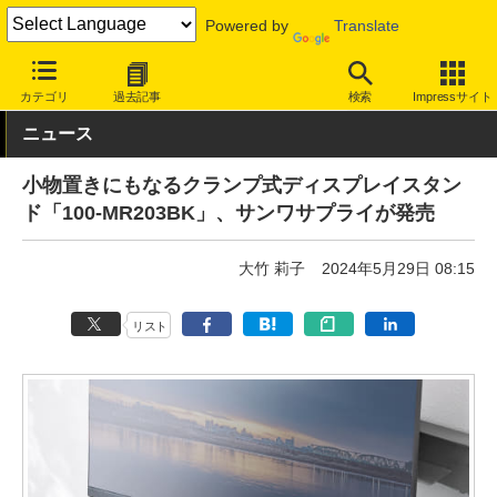
Powered by
Translate
INTERNET Watch
ハードウェア
周辺機器
カテゴリ
過去記事
検索
Impressサイト
ニュース
小物置きにもなるクランプ式ディスプレイスタン
ド「100-MR203BK」、サンワサプライが発売
大竹 莉子
2024年5月29日 08:15
リスト