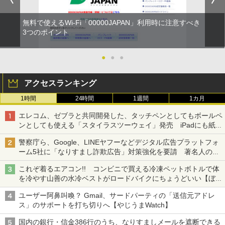
無料で使えるWi-Fi「00000JAPAN」利用時に注意すべき
3つのポイント
●
●
●
アクセスランキング
1時間
24時間
1週間
1カ月
エレコム、ゼブラと共同開発した、タッチペンとしてもボールペ
ンとしても使える「スタイラスツーウェイ」発売 iPadにも紙に
も、持ち替えずに書き込める
警察庁ら、Google、LINEヤフーなどデジタル広告プラットフォ
ーム5社に「なりすまし詐欺広告」対策強化を要請 著名人の写
真や映像を使った投資詐欺などへの対策として
これぞ着るエアコン!! コンビニで買える冷凍ペットボトルで体
を冷やす山善の水冷ベストがロードバイクにちょうどいい【ぼっ
ち・ざ・ろーど！その14】【空いた時間でなにしてる？】
ユーザー阿鼻叫喚？ Gmail、サードパーティの「送信元アドレ
ス」のサポートを打ち切りへ【やじうまWatch】
国内の銀行・信金386行のうち、なりすましメールを遮断できる