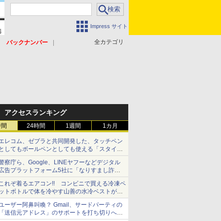
Impress サイト
全カテゴリ
バックナンバー
アクセスランキング
時間
24時間
1週間
1カ月
エレコム、ゼブラと共同開発した、タッチペン
としてもボールペンとしても使える「スタイラ
スツーウェイ」発売 iPadにも紙にも、持ち替
警察庁ら、Google、LINEヤフーなどデジタル
えずに書き込める
広告プラットフォーム5社に「なりすまし詐欺
広告」対策強化を要請 著名人の写真や映像を
これぞ着るエアコン!! コンビニで買える冷凍ペ
使った投資詐欺などへの対策として
ットボトルで体を冷やす山善の水冷ベストがロ
ードバイクにちょうどいい【ぼっち・ざ・ろー
ユーザー阿鼻叫喚？ Gmail、サードパーティの
ど！その14】【空いた時間でなにしてる？】
「送信元アドレス」のサポートを打ち切りへ
【やじうまWatch】