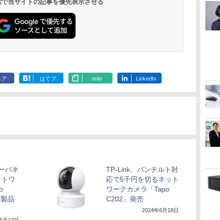
 検索で当サイトの記事を優先表示させる
ェア
はてブ
note
LinkedIn
ラーパネ
TP-Link、パンチルト対
ットワ
応で5千円を切るネット
o
ワークカメラ「Tapo
3製品
C202」発売
2024年6月18日