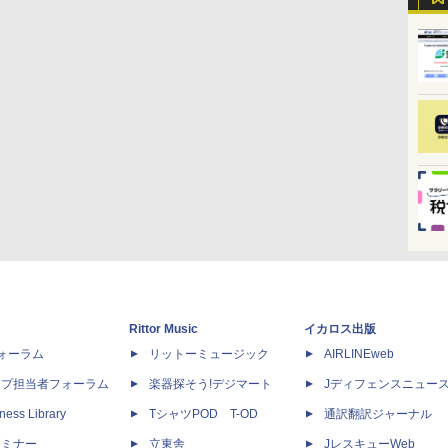
Rittor Music
イカロス出版
dフォーラム
リットーミュージック
AIRLINEweb
ップ担当者フォーラム
楽器探そう!デジマート
Jディフェンスニュー
ness Library
TシャツPOD T-OD
通訳翻訳ジャーナル
セミナー
立東舎
JレスキューWeb