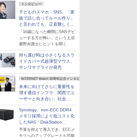
インタビュー
子どものスマホ・SNS、「家
族で話し合ってルール作り」
と言われても、正直難しくな
いですか？
「16歳になった瞬間にSNSデビ
ューする方が怖い」という上沼
紫野弁護士にヒントを聞く
持ち運び時は小さくなるスラ
イドカバー式超薄型マウス、
サンワサプライが発売
INTERNET Watch 30周年記念インタビュー
未来に向けてさらに重要性を
増す通信インフラ、関西でユ
ーザーと向き合い、社会
の“あたらしい”を起動し続け
Synology、non-ECC DDR4
る～オプテージ
メモリ採用により低コスト化
したNAS「DiskStation
neo+」シリーズ
予算を抑えて導入でき、ECCメ
モリへのアップグレードも可能