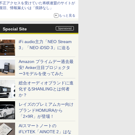
不正アクセスを受けていた将棋連盟のサイトが
復旧、情報漏えいは「痕跡なし」
もっと見る
Special Site
iFi audio主力「NEO Stream
3」「NEO iDSD 3」に迫る
Amazon プライムデー過去最
安! Anker注目プロジェクタ
ー3モデルを使ってみた
総合オーディオブランドに進
化するSHANLINGとは何者
か？
レイズのプレミアムカー向け
ブランドHOMURAから
「2×9R」が登場！
AIスマートノートの
iFLYTEK「AINOTE 2」はな