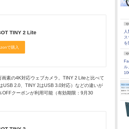
や
人
OT TINY 2 Lite
ス
を
や
F
ル
1
00万画素の4K対応ウェブカメラ。TINY 2 Liteと比べて
価
eはUSB 2.0、TINY 2はUSB 3.0対応）などの違いが
0％OFFクーポンが利用可能（有効期限：9月30
OT TINY 2