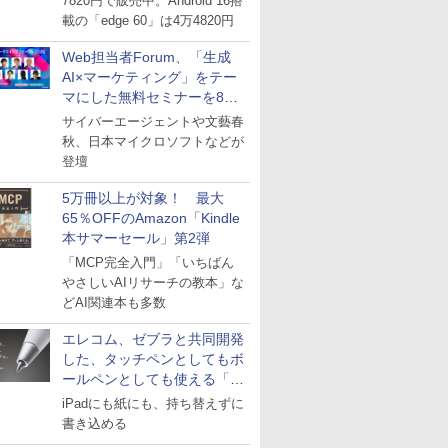
7820円で販売中。Android 16搭
載の「edge 60」は4万4820円
Web担当者Forum、「生成
AI×マーケティング」をテー
マにした無料セミナーを8月
27日にオンライン開催
サイバーエージェントや文藝春
秋、日本マイクロソフトなどが
登壇
5万冊以上が対象！ 最大
65％OFFのAmazon「Kindle
本サマーセール」第2弾
「MCP完全入門」「いちばん
やさしいAIリサーチの教本」な
どAI関連本も多数
エレコム、ゼブラと共同開発
した、タッチペンとしてもボ
ールペンとしても使える「ス
タイラスツーウェイ」発売
iPadにも紙にも、持ち替えずに
書き込める