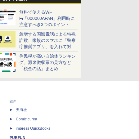
無料で使えるWi-
Fi「00000JAPAN」利用時に
注意すべき3つのポイント
急増する国際電話による特殊
詐欺、家族のスマホに「警察
庁推奨アプリ」を入れて対策
しよう！
住民税が高い自治体ランキン
グ、源泉徴収票の見方など
「税金の話」まとめ
ICE
天海社
ス
Comic curea
impress QuickBooks
PUBFUN