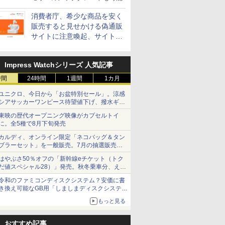
消費者庁、希少な商品を安く
販売すると見せかける偽通販
サイトに注意喚起、サイト名
とドメイン名を公表
Impress Watchシリーズ 人気記事
時間
24時間
1週間
1カ月
ユニクロ、今日から「お盆特別セール」。涼感
シアサッカーワンピース待望値下げ、撥水ギア
ショーツは1990円に
東映の歴代オープニング映像がカプセルトイ
に。全5種で8月下旬発売
カルディ、オンライン限定「ネコバッグ＆タン
ブラーセット」を一般販売。7月の抽選販売の
当選無効分
はやぶさ50％オフの「新幹線eチケット（トク
だ値スペシャル28）」発売。秋冬乗車分、えき
ねっと限定
令和のファミコンディスクシステム？安価に書
き換え可能なGB用「しましまディスクシステ
ム」
もっと見る
おすすめ記事