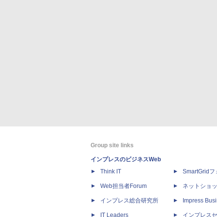
Group site links
インプレスのビジネスWeb
Think IT
SmartGri
Web担当者Forum
ネットショ
インプレス総合研究所
Impress Busi
IT Leaders
インプレス