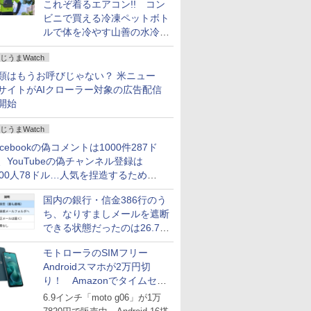
これぞ着るエアコン!! コン
ビニで買える冷凍ペットボト
ルで体を冷やす山善の水冷ベ
ストがロードバイクにちょう
じうまWatch
どいい【ぼっち・ざ・ろー
ど！その14】
類はもうお呼びじゃない？ 米ニュー
サイトがAIクローラー対象の広告配信
開始
じうまWatch
acebookの偽コメントは1000件287ド
、YouTubeの偽チャンネル登録は
000人78ドル…人気を捏造するための
格リストが公開中
国内の銀行・信金386行のう
ち、なりすましメールを遮断
できる状態だったのは26.7％
にとどまる～GMOブランド
モトローラのSIMフリー
セキュリティ調査
Androidスマホが2万円切
り！ Amazonでタイムセー
ル
6.9インチ「moto g06」が1万