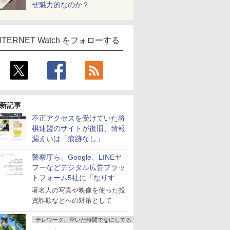
ぜ魅力的なのか？
NTERNET Watch をフォローする
新記事
不正アクセスを受けていた将
棋連盟のサイトが復旧、情報
漏えいは「痕跡なし」
警察庁ら、Google、LINEヤ
フーなどデジタル広告プラッ
トフォーム5社に「なりすま
し詐欺広告」対策強化を要請
著名人の写真や映像を使った投
資詐欺などへの対策として
テレワーク、空いた時間でなにしてる？