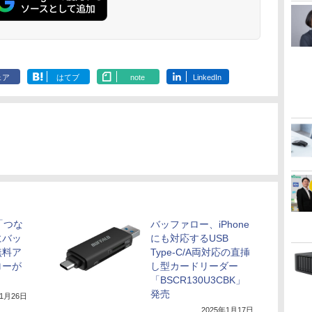
ェア
はてブ
note
LinkedIn
を「つな
バッファロー、iPhone
にバッ
にも対応するUSB
無料ア
Type-C/A両対応の直挿
ローが
し型カードリーダー
「BSCR130U3CBK」
発売
11月26日
2025年1月17日