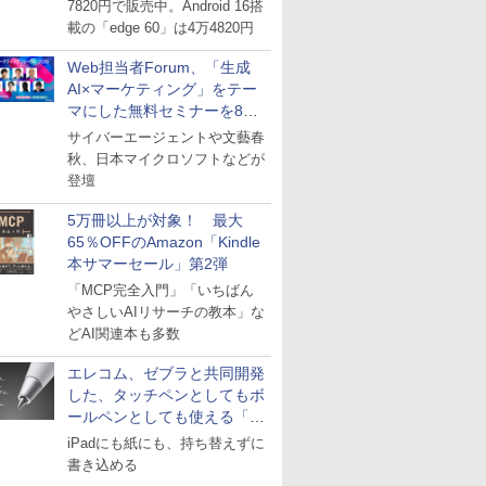
7820円で販売中。Android 16搭
載の「edge 60」は4万4820円
Web担当者Forum、「生成
AI×マーケティング」をテー
マにした無料セミナーを8月
27日にオンライン開催
サイバーエージェントや文藝春
秋、日本マイクロソフトなどが
登壇
5万冊以上が対象！ 最大
65％OFFのAmazon「Kindle
本サマーセール」第2弾
「MCP完全入門」「いちばん
やさしいAIリサーチの教本」な
どAI関連本も多数
エレコム、ゼブラと共同開発
した、タッチペンとしてもボ
ールペンとしても使える「ス
タイラスツーウェイ」発売
iPadにも紙にも、持ち替えずに
書き込める