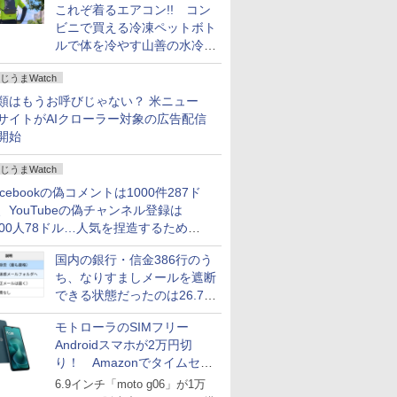
これぞ着るエアコン!! コン
ビニで買える冷凍ペットボト
ルで体を冷やす山善の水冷ベ
ストがロードバイクにちょう
じうまWatch
どいい【ぼっち・ざ・ろー
ど！その14】
類はもうお呼びじゃない？ 米ニュー
サイトがAIクローラー対象の広告配信
開始
じうまWatch
acebookの偽コメントは1000件287ド
、YouTubeの偽チャンネル登録は
000人78ドル…人気を捏造するための
格リストが公開中
国内の銀行・信金386行のう
ち、なりすましメールを遮断
できる状態だったのは26.7％
にとどまる～GMOブランド
モトローラのSIMフリー
セキュリティ調査
Androidスマホが2万円切
り！ Amazonでタイムセー
ル
6.9インチ「moto g06」が1万