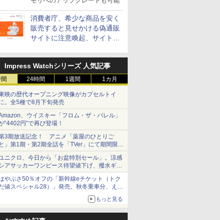
モリへのアップグレードも可能
消費者庁、希少な商品を安く
販売すると見せかける偽通販
サイトに注意喚起、サイト名
とドメイン名を公表
Impress Watchシリーズ 人気記事
時間
24時間
1週間
1カ月
東映の歴代オープニング映像がカプセルトイ
に。全5種で8月下旬発売
Amazon、ウイスキー「フロム・ザ・バレル」
が“4402円”で再び登場！
第3期放送記念！ アニメ「薬屋のひとりご
と」第1期・第2期全話を「TVer」にて期間限定
で順次無料配信開始
ユニクロ、今日から「お盆特別セール」。涼感
シアサッカーワンピース待望値下げ、撥水ギア
ショーツは1990円に
はやぶさ50％オフの「新幹線eチケット（トク
だ値スペシャル28）」発売。秋冬乗車分、えき
ねっと限定
もっと見る