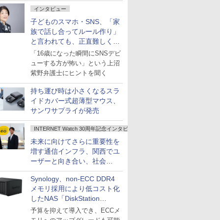
インタビュー
子どものスマホ・SNS、「家
族で話し合ってルール作り」
と言われても、正直難しくな
いですか？
「16歳になった瞬間にSNSデビ
ューする方が怖い」という上沼
紫野弁護士にヒントを聞く
持ち運び時は小さくなるスラ
イドカバー式超薄型マウス、
サンワサプライが発売
INTERNET Watch 30周年記念インタビュー
未来に向けてさらに重要性を
増す通信インフラ、関西でユ
ーザーと向き合い、社会
の“あたらしい”を起動し続け
Synology、non-ECC DDR4
る～オプテージ
メモリ採用により低コスト化
したNAS「DiskStation
neo+」シリーズ
予算を抑えて導入でき、ECCメ