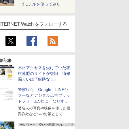
ー3モデルを使ってみた
NTERNET Watch をフォローする
新記事
不正アクセスを受けていた将
棋連盟のサイトが復旧、情報
漏えいは「痕跡なし」
警察庁ら、Google、LINEヤ
フーなどデジタル広告プラッ
トフォーム5社に「なりすま
し詐欺広告」対策強化を要請
著名人の写真や映像を使った投
資詐欺などへの対策として
テレワーク、空いた時間でなにしてる？