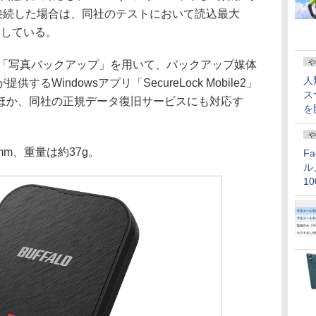
acに接続した場合は、同社のテストにおいて読込最大
としている。
や
リ「写真バックアップ」を用いて、バックアップ媒体
人
るWindowsアプリ「SecureLock Mobile2」
ス
ほか、同社の正規データ復旧サービスにも対応す
を
や
0mm、重量は約37g。
F
ル
1
価