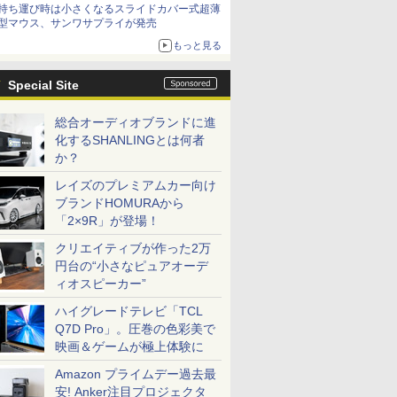
持ち運び時は小さくなるスライドカバー式超薄
型マウス、サンワサプライが発売
もっと見る
Special Site
総合オーディオブランドに進
化するSHANLINGとは何者
か？
レイズのプレミアムカー向け
ブランドHOMURAから
「2×9R」が登場！
クリエイティブが作った2万
円台の“小さなピュアオーデ
ィオスピーカー”
ハイグレードテレビ「TCL
Q7D Pro」。圧巻の色彩美で
映画＆ゲームが極上体験に
Amazon プライムデー過去最
安! Anker注目プロジェクタ