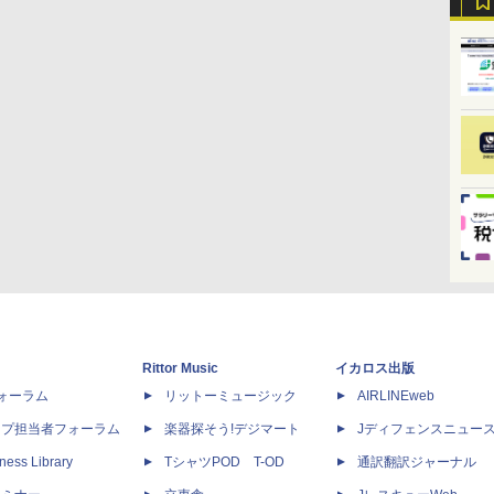
Rittor Music
イカロス出版
dフォーラム
リットーミュージック
AIRLINEweb
ップ担当者フォーラム
楽器探そう!デジマート
Jディフェンスニュー
ness Library
TシャツPOD T-OD
通訳翻訳ジャーナル