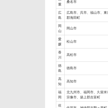
桑名市
重
広
広島市、呉市、福山市、東
島
郡海田町
岡
岡山市
山
愛
松山市
媛
香
高松市
川
徳
徳島市
島
高
高知市
知
福
北九州市、福岡市、久留米
岡
宗像市、築上郡吉富町
佐
佐賀市、神埼郡吉野ヶ里町