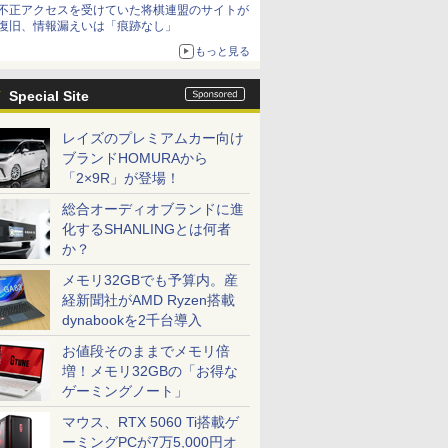
不正アクセスを受けていた将棋連盟のサイトが
復旧、情報漏えいは「痕跡なし」
もっと見る
Special Site
レイズのプレミアムカー向け
ブランドHOMURAから
「2×9R」が登場！
総合オーディオブランドに進
化するSHANLINGとは何者
か？
メモリ32GBでも予算内。産
経新聞社がAMD Ryzen搭載
dynabookを2千台導入
お値段そのままでメモリ倍
増！メモリ32GBの「お得な
ゲーミングノート」
マウス、RTX 5060 Ti搭載ゲ
ーミングPCが7万5,000円オ