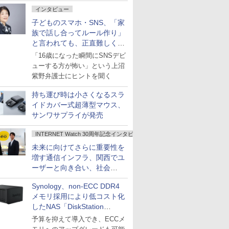
インタビュー
子どものスマホ・SNS、「家
族で話し合ってルール作り」
と言われても、正直難しくな
いですか？
「16歳になった瞬間にSNSデビ
ューする方が怖い」という上沼
紫野弁護士にヒントを聞く
持ち運び時は小さくなるスラ
イドカバー式超薄型マウス、
サンワサプライが発売
INTERNET Watch 30周年記念インタビュー
未来に向けてさらに重要性を
増す通信インフラ、関西でユ
ーザーと向き合い、社会
の“あたらしい”を起動し続け
Synology、non-ECC DDR4
る～オプテージ
メモリ採用により低コスト化
したNAS「DiskStation
neo+」シリーズ
予算を抑えて導入でき、ECCメ