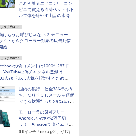
これぞ着るエアコン!! コン
ビニで買える冷凍ペットボト
ルで体を冷やす山善の水冷ベ
ストがロードバイクにちょう
じうまWatch
どいい【ぼっち・ざ・ろー
ど！その14】
類はもうお呼びじゃない？ 米ニュー
サイトがAIクローラー対象の広告配信
開始
じうまWatch
acebookの偽コメントは1000件287ド
、YouTubeの偽チャンネル登録は
000人78ドル…人気を捏造するための
格リストが公開中
国内の銀行・信金386行のう
ち、なりすましメールを遮断
できる状態だったのは26.7％
にとどまる～GMOブランド
モトローラのSIMフリー
セキュリティ調査
Androidスマホが2万円切
り！ Amazonでタイムセー
ル
6.9インチ「moto g06」が1万