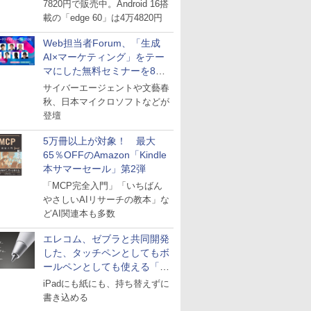
7820円で販売中。Android 16搭
載の「edge 60」は4万4820円
Web担当者Forum、「生成
AI×マーケティング」をテー
マにした無料セミナーを8月
27日にオンライン開催
サイバーエージェントや文藝春
秋、日本マイクロソフトなどが
登壇
5万冊以上が対象！ 最大
65％OFFのAmazon「Kindle
本サマーセール」第2弾
「MCP完全入門」「いちばん
やさしいAIリサーチの教本」な
どAI関連本も多数
エレコム、ゼブラと共同開発
した、タッチペンとしてもボ
ールペンとしても使える「ス
タイラスツーウェイ」発売
iPadにも紙にも、持ち替えずに
書き込める