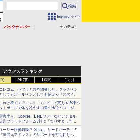
Impress サイト
全カテゴリ
バックナンバー
アクセスランキング
時間
24時間
1週間
1カ月
エレコム、ゼブラと共同開発した、タッチペン
としてもボールペンとしても使える「スタイラ
スツーウェイ」発売 iPadにも紙にも、持ち替
これぞ着るエアコン!! コンビニで買える冷凍ペ
えずに書き込める
ットボトルで体を冷やす山善の水冷ベストがロ
ードバイクにちょうどいい【ぼっち・ざ・ろー
警察庁ら、Google、LINEヤフーなどデジタル
ど！その14】【空いた時間でなにしてる？】
広告プラットフォーム5社に「なりすまし詐欺
広告」対策強化を要請 著名人の写真や映像を
ユーザー阿鼻叫喚？ Gmail、サードパーティの
使った投資詐欺などへの対策として
「送信元アドレス」のサポートを打ち切りへ
【やじうまWatch】