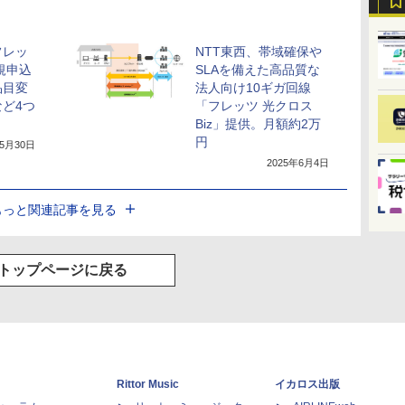
フレッ
NTT東西、帯域確保や
規申込
SLAを備えた高品質な
品目変
法人向け10ギガ回線
ど4つ
「フレッツ 光クロス
Biz」提供。月額約2万
円
年5月30日
2025年6月4日
もっと関連記事を見る
トップページに戻る
Rittor Music
イカロス出版