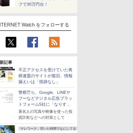
フで30万円台！
NTERNET Watch をフォローする
新記事
不正アクセスを受けていた将
棋連盟のサイトが復旧、情報
漏えいは「痕跡なし」
警察庁ら、Google、LINEヤ
フーなどデジタル広告プラッ
トフォーム5社に「なりすま
し詐欺広告」対策強化を要請
著名人の写真や映像を使った投
資詐欺などへの対策として
テレワーク、空いた時間でなにしてる？