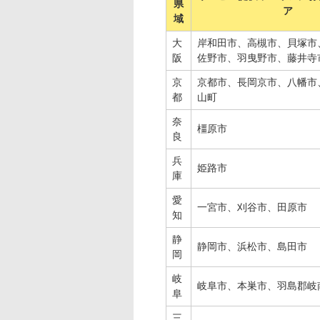
県
ア
域
大
岸和田市、高槻市、貝塚市
阪
佐野市、羽曳野市、藤井寺
京
京都市、長岡京市、八幡市
都
山町
奈
橿原市
良
兵
姫路市
庫
愛
一宮市、刈谷市、田原市
知
静
静岡市、浜松市、島田市
岡
岐
岐阜市、本巣市、羽島郡岐
阜
三