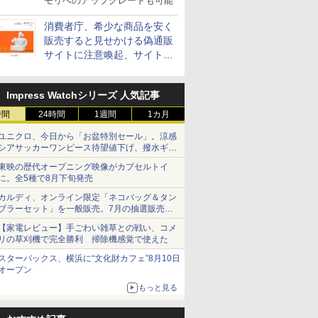
モリへのアップグレードも可能
消費者庁、希少な商品を安く
販売すると見せかける偽通販
サイトに注意喚起、サイト名
とドメイン名を公表
Impress Watchシリーズ 人気記事
時間
24時間
1週間
1カ月
ユニクロ、今日から「お盆特別セール」。涼感
シアサッカーワンピース待望値下げ、撥水ギア
ショーツは1990円に
東映の歴代オープニング映像がカプセルトイ
に。全5種で8月下旬発売
カルディ、オンライン限定「ネコバッグ＆タン
ブラーセット」を一般販売。7月の抽選販売の
当選無効分
【家電レビュー】手ごわい雑草との戦い、コメ
リの草刈機で完全勝利 掃除機感覚で使えた
スターバックス、横浜に“文化財カフェ”8月10日
オープン
もっと見る