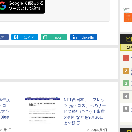
ェア
はてブ
note
LinkedIn
1
25年度
NTT西日本、「フレッ
クロ
ツ 光クロス」へのサー
拡大予
ビス移行に伴う工事費
・沖縄
の割引などを9月30日
まで延長
5年5月9日
2025年6月2日