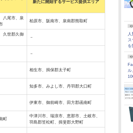
新たに開始するサービス提供エリア
、八尾市、泉
柏原市、阪南市、泉南郡熊取町
市
や
人
、久世郡久御
－
ス
を
－
や
F
相生市、揖保郡太子町
ル
1
価
知多市、みよし市、丹羽郡大口町
伊東市、御前崎市、田方郡函南町
中津川市、瑞浪市、恵那市、土岐市、
南町
羽島郡笠松町、揖斐郡大野町