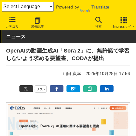
Powered by
Translate
INTERNET Watch
トピック
AI
カテゴリ
過去記事
検索
Impressサイト
ニュース
OpenAIの動画生成AI「Sora 2」に、無許諾で学習
しないよう求める要望書、CODAが提出
山田 貞幸
2025年10月28日 17:56
リスト