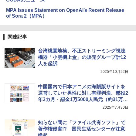
MPA Issues Statement on OpenAI’s Recent Release
of Sora 2（MPA）
関連記事
台湾桃園地検、不正ストリーミング視聴
機器「小雲機上盒」の販売グループ計12
人を起訴
2025年10月22日
中国国内で日本アニメの海賊版サイトを
運営していた男性に対し有罪判決、懲役2
年3カ月・罰金1万5000人民元（約31万
円）
2025年7月30日
知らない間に「ファイル共有ソフト」で
著作権侵害!? 国民生活センターが注意
喚起