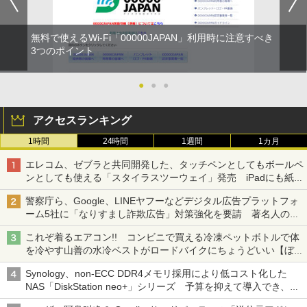
無料で使えるWi-Fi「00000JAPAN」利用時に注意すべき
3つのポイント
●
●
●
アクセスランキング
1時間
24時間
1週間
1カ月
エレコム、ゼブラと共同開発した、タッチペンとしてもボールペ
ンとしても使える「スタイラスツーウェイ」発売 iPadにも紙に
も、持ち替えずに書き込める
警察庁ら、Google、LINEヤフーなどデジタル広告プラットフォ
ーム5社に「なりすまし詐欺広告」対策強化を要請 著名人の写
真や映像を使った投資詐欺などへの対策として
これぞ着るエアコン!! コンビニで買える冷凍ペットボトルで体
を冷やす山善の水冷ベストがロードバイクにちょうどいい【ぼっ
ち・ざ・ろーど！その14】【空いた時間でなにしてる？】
Synology、non-ECC DDR4メモリ採用により低コスト化した
NAS「DiskStation neo+」シリーズ 予算を抑えて導入でき、
ECCメモリへのアップグレードも可能