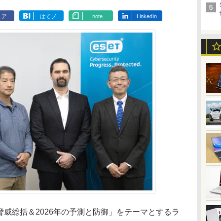
ェア
はてブ
note
LinkedIn
ー脅威総括＆2026年の予測と防御」をテーマとするラ