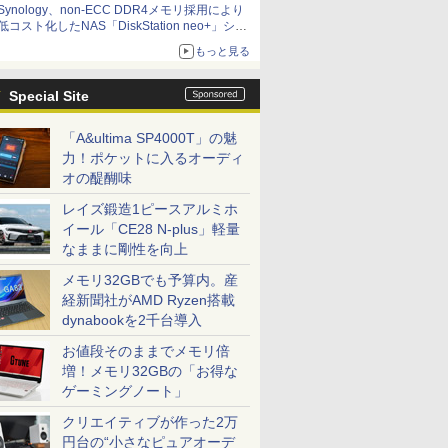
Synology、non-ECC DDR4メモリ採用により
低コスト化したNAS「DiskStation neo+」シリ
ーズ 予算を抑えて導入でき、ECCメモリへの
もっと見る
アップグレードも可能
Special Site
「A&ultima SP4000T」の魅
力！ポケットに入るオーディ
オの醍醐味
レイズ鍛造1ピースアルミホ
イール「CE28 N-plus」軽量
なままに剛性を向上
メモリ32GBでも予算内。産
経新聞社がAMD Ryzen搭載
dynabookを2千台導入
お値段そのままでメモリ倍
増！メモリ32GBの「お得な
ゲーミングノート」
クリエイティブが作った2万
円台の“小さなピュアオーデ