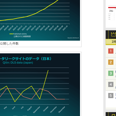
1
を公開した件数