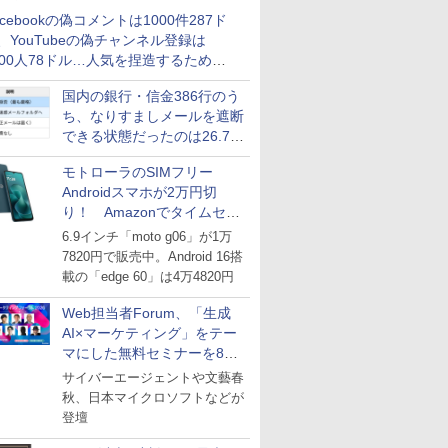
acebookの偽コメントは1000件287ド
、YouTubeの偽チャンネル登録は
000人78ドル…人気を捏造するための
格リストが公開中
国内の銀行・信金386行のう
ち、なりすましメールを遮断
できる状態だったのは26.7％
にとどまる～GMOブランド
モトローラのSIMフリー
セキュリティ調査
Androidスマホが2万円切
り！ Amazonでタイムセー
ル
6.9インチ「moto g06」が1万
7820円で販売中。Android 16搭
載の「edge 60」は4万4820円
Web担当者Forum、「生成
AI×マーケティング」をテー
マにした無料セミナーを8月
27日にオンライン開催
サイバーエージェントや文藝春
秋、日本マイクロソフトなどが
登壇