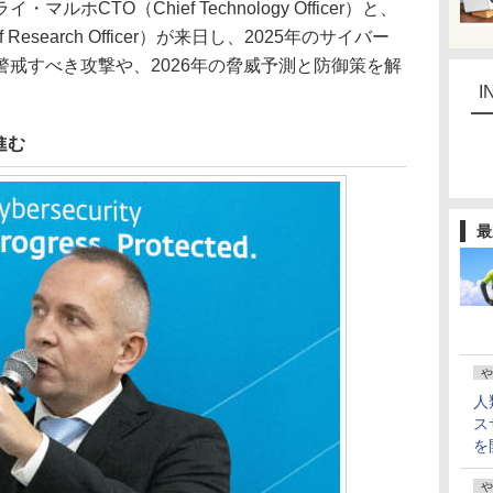
ホCTO（Chief Technology Officer）と、
esearch Officer）が来日し、2025年のサイバー
戒すべき攻撃や、2026年の脅威予測と防御策を解
I
進む
最
や
人
ス
を
や