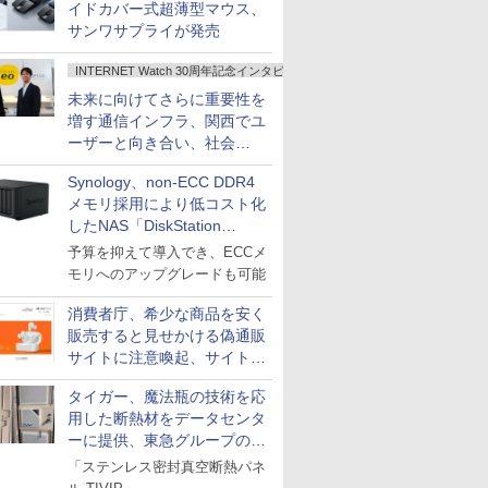
イドカバー式超薄型マウス、
サンワサプライが発売
INTERNET Watch 30周年記念インタビュー
未来に向けてさらに重要性を
増す通信インフラ、関西でユ
ーザーと向き合い、社会
の“あたらしい”を起動し続け
Synology、non-ECC DDR4
る～オプテージ
メモリ採用により低コスト化
したNAS「DiskStation
neo+」シリーズ
予算を抑えて導入でき、ECCメ
モリへのアップグレードも可能
消費者庁、希少な商品を安く
販売すると見せかける偽通販
サイトに注意喚起、サイト名
とドメイン名を公表
タイガー、魔法瓶の技術を応
用した断熱材をデータセンタ
ーに提供、東急グループの実
証実験で
「ステンレス密封真空断熱パネ