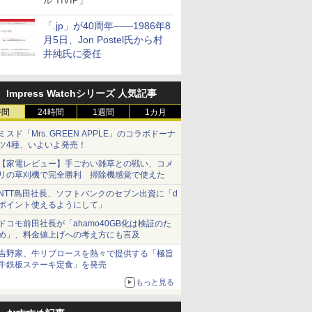
ル TIVIP」
「.jp」が40周年――1986年8
月5日、Jon Postel氏から村
井純氏に委任
Impress Watchシリーズ 人気記事
時間
24時間
1週間
1カ月
ミスド「Mrs. GREEN APPLE」のコラボドーナ
ツ4種、いよいよ発売！
【家電レビュー】手ごわい雑草との戦い、コメ
リの草刈機で完全勝利 掃除機感覚で使えた
NTT島田社長、ソフトバンクのセブン出資に「d
ポイント使えるようにして」
ドコモ前田社長が「ahamo40GB化は検証のた
め」、料金値上げへの考え方にも言及
吉野家、牛リブロースを熱々で提供する「極旨
牛鉄板ステーキ定食」を発売
もっと見る