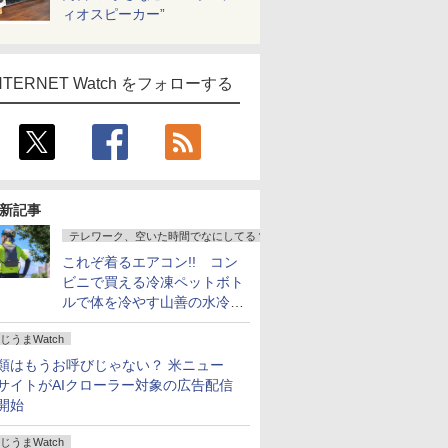
ィオスピーカー”
NTERNET Watch をフォローする
新記事
テレワーク、空いた時間でなにしてる？
これぞ着るエアコン!! コン
ビニで買える冷凍ペットボト
ルで体を冷やす山善の水冷ベ
ストがロードバイクにちょう
じうまWatch
どいい【ぼっち・ざ・ろー
ど！その14】
類はもうお呼びじゃない？ 米ニュー
サイトがAIクローラー対象の広告配信
開始
じうまWatch