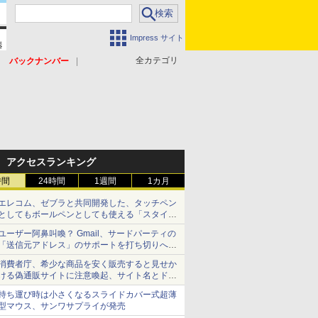
Impress サイト
全カテゴリ
バックナンバー
アクセスランキング
時間
24時間
1週間
1カ月
エレコム、ゼブラと共同開発した、タッチペン
としてもボールペンとしても使える「スタイラ
スツーウェイ」発売 iPadにも紙にも、持ち替
ユーザー阿鼻叫喚？ Gmail、サードパーティの
えずに書き込める
「送信元アドレス」のサポートを打ち切りへ
【やじうまWatch】
消費者庁、希少な商品を安く販売すると見せか
ける偽通販サイトに注意喚起、サイト名とドメ
イン名を公表
持ち運び時は小さくなるスライドカバー式超薄
型マウス、サンワサプライが発売