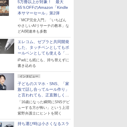
5万冊以上が対象！ 最大
65％OFFのAmazon「Kindle
本サマーセール」第2弾
「MCP完全入門」「いちばん
やさしいAIリサーチの教本」な
どAI関連本も多数
エレコム、ゼブラと共同開発
した、タッチペンとしてもボ
ールペンとしても使える「ス
タイラスツーウェイ」発売
iPadにも紙にも、持ち替えずに
書き込める
インタビュー
子どものスマホ・SNS、「家
族で話し合ってルール作り」
と言われても、正直難しくな
いですか？
「16歳になった瞬間にSNSデビ
ューする方が怖い」という上沼
紫野弁護士にヒントを聞く
持ち運び時は小さくなるスラ