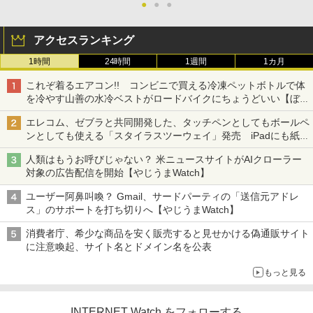
●
●
●
アクセスランキング
1時間
24時間
1週間
1カ月
これぞ着るエアコン!! コンビニで買える冷凍ペットボトルで体
を冷やす山善の水冷ベストがロードバイクにちょうどいい【ぼっ
ち・ざ・ろーど！その14】【空いた時間でなにしてる？】
エレコム、ゼブラと共同開発した、タッチペンとしてもボールペ
ンとしても使える「スタイラスツーウェイ」発売 iPadにも紙に
も、持ち替えずに書き込める
人類はもうお呼びじゃない？ 米ニュースサイトがAIクローラー
対象の広告配信を開始【やじうまWatch】
ユーザー阿鼻叫喚？ Gmail、サードパーティの「送信元アドレ
ス」のサポートを打ち切りへ【やじうまWatch】
消費者庁、希少な商品を安く販売すると見せかける偽通販サイト
に注意喚起、サイト名とドメイン名を公表
もっと見る
INTERNET Watch をフォローする