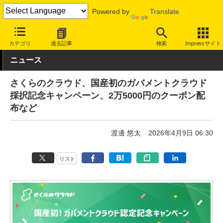
Powered by
Translate
INTERNET Watch
サービス/ソフト
サービス
クラウド
カテゴリ
過去記事
検索
Impressサイト
ニュース
さくらのクラウド、国産初のガバメントクラウド
採択記念キャンペーン、2万5000円のクーポン配
布など
渡邊 悠太
2026年4月9日 06:30
リスト