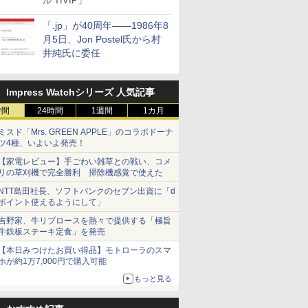
ル TIVIP」
「.jp」が40周年――1986年8
月5日、Jon Postel氏から村
井純氏に委任
Impress Watchシリーズ 人気記事
時間
24時間
1週間
1カ月
ミスド「Mrs. GREEN APPLE」のコラボドーナ
ツ4種、いよいよ発売！
【家電レビュー】手ごわい雑草との戦い、コメ
リの草刈機で完全勝利 掃除機感覚で使えた
NTT島田社長、ソフトバンクのセブン出資に「d
ポイント使えるようにして」
吉野家、牛リブロースを熱々で提供する「極旨
牛鉄板ステーキ定食」を発売
【本日みつけたお買い得品】モトローラのスマ
ホが約1万7,000円で購入可能
もっと見る