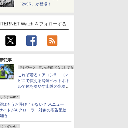
「2×9R」が登場！
NTERNET Watch をフォローする
新記事
テレワーク、空いた時間でなにしてる？
これぞ着るエアコン!! コン
ビニで買える冷凍ペットボト
ルで体を冷やす山善の水冷ベ
ストがロードバイクにちょう
じうまWatch
どいい【ぼっち・ざ・ろー
ど！その14】
類はもうお呼びじゃない？ 米ニュー
サイトがAIクローラー対象の広告配信
開始
じうまWatch