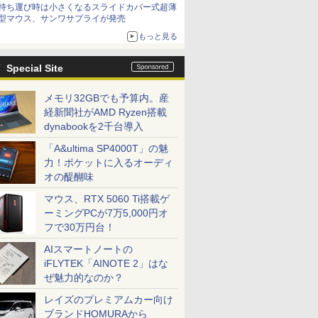
持ち運び時は小さくなるスライドカバー式超薄
型マウス、サンワサプライが発売
もっと見る
Special Site
メモリ32GBでも予算内。産
経新聞社がAMD Ryzen搭載
dynabookを2千台導入
「A&ultima SP4000T」の魅
力！ポケットに入るオーディ
オの醍醐味
マウス、RTX 5060 Ti搭載ゲ
ーミングPCが7万5,000円オ
フで30万円台！
AIスマートノートの
iFLYTEK「AINOTE 2」はな
ぜ魅力的なのか？
レイズのプレミアムカー向け
ブランドHOMURAから