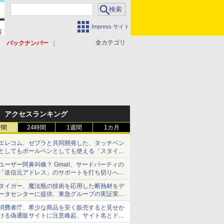
Impress サイト
全カテゴリ
バックナンバー
アクセスランキング
時間
24時間
1週間
1カ月
エレコム、ゼブラと共同開発した、タッチペン
としてもボールペンとしても使える「スタイラ
スツーウェイ」発売 iPadにも紙にも、持ち替
ユーザー阿鼻叫喚？ Gmail、サードパーティの
えずに書き込める
「送信元アドレス」のサポートを打ち切りへ
【やじうまWatch】
タイガー、魔法瓶の技術を応用した断熱材をデ
ータセンターに提供、東急グループの実証実験
で 「ステンレス密封真空断熱パネル TIVIP」
消費者庁、希少な商品を安く販売すると見せか
ける偽通販サイトに注意喚起、サイト名とドメ
イン名を公表