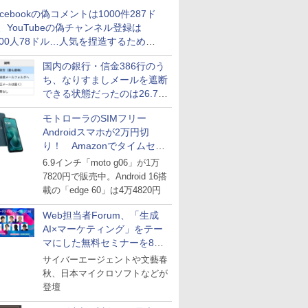
acebookの偽コメントは1000件287ド
、YouTubeの偽チャンネル登録は
000人78ドル…人気を捏造するための
格リストが公開中
国内の銀行・信金386行のう
ち、なりすましメールを遮断
できる状態だったのは26.7％
にとどまる～GMOブランド
モトローラのSIMフリー
セキュリティ調査
Androidスマホが2万円切
り！ Amazonでタイムセー
ル
6.9インチ「moto g06」が1万
7820円で販売中。Android 16搭
載の「edge 60」は4万4820円
Web担当者Forum、「生成
AI×マーケティング」をテー
マにした無料セミナーを8月
27日にオンライン開催
サイバーエージェントや文藝春
秋、日本マイクロソフトなどが
登壇