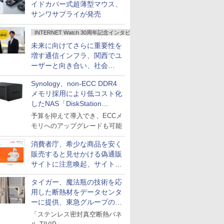
イドカバー式超薄型マウス、
サンワサプライが発売
INTERNET Watch 30周年記念インタビュー
未来に向けてさらに重要性を
増す通信インフラ、関西でユ
ーザーと向き合い、社会
の“あたらしい”を起動し続け
Synology、non-ECC DDR4
る～オプテージ
メモリ採用により低コスト化
したNAS「DiskStation
neo+」シリーズ
予算を抑えて導入でき、ECCメ
モリへのアップグレードも可能
消費者庁、希少な商品を安く
販売すると見せかける偽通販
サイトに注意喚起、サイト名
とドメイン名を公表
タイガー、魔法瓶の技術を応
用した断熱材をデータセンタ
ーに提供、東急グループの実
証実験で
「ステンレス密封真空断熱パネ