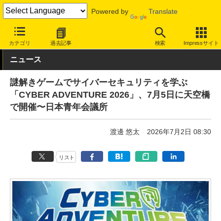
Powered by
Translate
INTERNET Watch
トピック
セキュリティ
その他
カテゴリ
過去記事
検索
Impressサイト
ニュース
謎解きゲームでサイバーセキュリティを学ぶ
「CYBER ADVENTURE 2026」、7月5日に天空橋
で開催〜日本青年会議所
渡邊 悠太
2026年7月2日 08:30
リスト