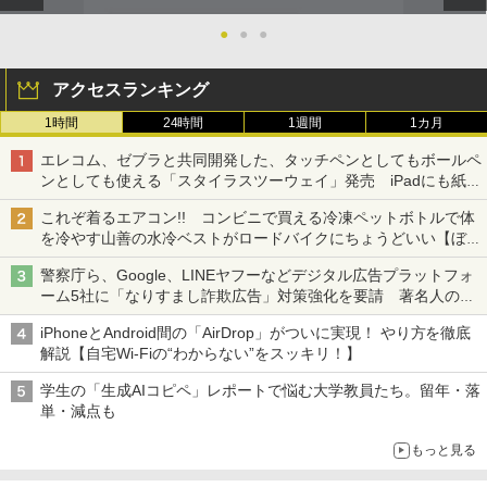
●
●
●
アクセスランキング
1時間
24時間
1週間
1カ月
エレコム、ゼブラと共同開発した、タッチペンとしてもボールペ
ンとしても使える「スタイラスツーウェイ」発売 iPadにも紙に
も、持ち替えずに書き込める
これぞ着るエアコン!! コンビニで買える冷凍ペットボトルで体
を冷やす山善の水冷ベストがロードバイクにちょうどいい【ぼっ
ち・ざ・ろーど！その14】【空いた時間でなにしてる？】
警察庁ら、Google、LINEヤフーなどデジタル広告プラットフォ
ーム5社に「なりすまし詐欺広告」対策強化を要請 著名人の写
真や映像を使った投資詐欺などへの対策として
iPhoneとAndroid間の「AirDrop」がついに実現！ やり方を徹底
解説【自宅Wi-Fiの“わからない”をスッキリ！】
学生の「生成AIコピペ」レポートで悩む大学教員たち。留年・落
単・減点も
もっと見る