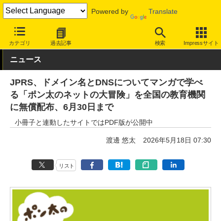
Powered by
Translate
INTERNET Watch
トピック
業界動向
教育/子ども
カテゴリ
過去記事
検索
Impressサイト
ニュース
JPRS、ドメイン名とDNSについてマンガで学べ
る「ポン太のネットの大冒険」を全国の教育機関
に無償配布、6月30日まで
小冊子と連動したサイトではPDF版が公開中
渡邊 悠太
2026年5月18日 07:30
リスト