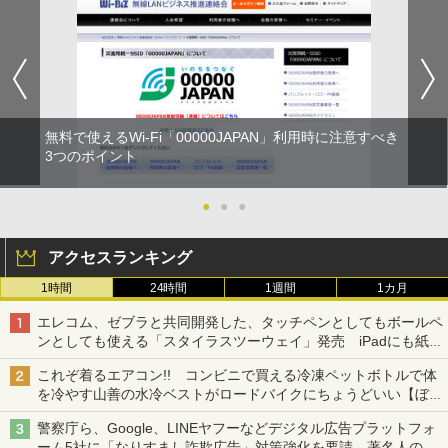
無料で使えるWi-Fi「00000JAPAN」利用時に注意すべき
3つのポイント
●
●
●
アクセスランキング
1時間
24時間
1週間
1カ月
エレコム、ゼブラと共同開発した、タッチペンとしてもボールペ
ンとしても使える「スタイラスツーウェイ」発売 iPadにも紙に
も、持ち替えずに書き込める
これぞ着るエアコン!! コンビニで買える冷凍ペットボトルで体
を冷やす山善の水冷ベストがロードバイクにちょうどいい【ぼっ
ち・ざ・ろーど！その14】【空いた時間でなにしてる？】
警察庁ら、Google、LINEヤフーなどデジタル広告プラットフォ
ーム5社に「なりすまし詐欺広告」対策強化を要請 著名人の写