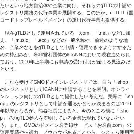
たいという地方自治体や企業に向け、それらのgTLDの申請や
レジストリ業務の代行事業を展開する。このほか、ccTLD（国
コードトップレベルドメイン）の運用代行事業も提供する。
現在gTLDとして運用されている「.com」「.net」などに加
え、「.music」「.eco」などの一般名称や、前述のような地
名、企業名などをgTLDとして申請・運用できるようにするた
めの枠組みが、米非営利団体のICANNにおいて現在進められ
ており、2010年上半期にも申請の受け付けが始まる見込みだ
という。
これを受けてGMOドメインレジストリでは、自ら「.shop」
のレジストリとしてICANNに申請することを表明。オンライ
ンショップ向けのgTLDとして提供したい考えだ。実際に「.sh
op」のレジストリとして申請が通るかどうか決まるのは2010
年以降となるが、熊谷社長によると、今のところ他に「.sho
p」でのgTLD参入を表明している企業は現れていないとい
う。また、GMOのドメイン名登録サービス「お名前.com」の
運用実績や技術力、ノウハウがあることから、システム運用面