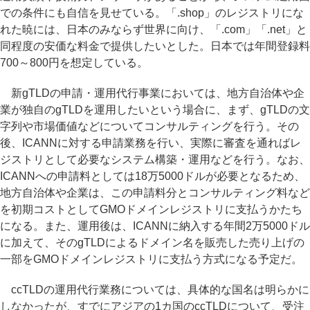
での条件にも自信を見せている。「.shop」のレジストリにな
れた暁には、日本のみならず世界に向け、「.com」「.net」と
同程度の安価な料金で提供したいとした。日本では年間登録料
700～800円を想定している。
新gTLDの申請・運用代行事業においては、地方自治体や企
業が独自のgTLDを運用したいという場合に、まず、gTLDの文
字列や市場価値などについてコンサルティングを行う。その
後、ICANNに対する申請業務を行い、実際に審査を通ればレ
ジストリとして必要なシステム構築・運用などを行う。なお、
ICANNへの申請料としては18万5000ドルが必要となるため、
地方自治体や企業は、この申請料分とコンサルティング料など
を初期コストとしてGMOドメインレジストリに支払うかたち
になる。また、運用後は、ICANNに納入する年間2万5000ドル
に加えて、そのgTLDによるドメイン名を販売した売り上げの
一部をGMOドメインレジストリに支払う方式になる予定だ。
ccTLDの運用代行業務については、具体的な国名は明らかに
しなかったが、すでにアジアの1カ国のccTLDについて、受注