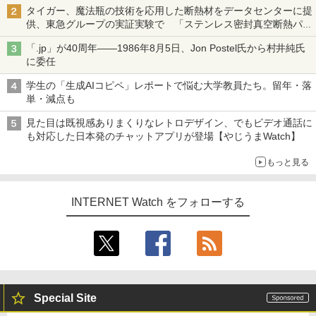
タイガー、魔法瓶の技術を応用した断熱材をデータセンターに提
供、東急グループの実証実験で 「ステンレス密封真空断熱パネ
ル TIVIP」
「.jp」が40周年――1986年8月5日、Jon Postel氏から村井純氏
に委任
学生の「生成AIコピペ」レポートで悩む大学教員たち。留年・落
単・減点も
見た目は既視感ありまくりなレトロデザイン、でもビデオ通話に
も対応した日本発のチャットアプリが登場【やじうまWatch】
もっと見る
INTERNET Watch をフォローする
Special Site