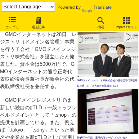
Powered by
Translate
GMOがレジストリ事業の新会社、独自の新gTLD「.shop」を計画
カテゴリ
過去記事
検索
Impressサイト
GMOインターネットは28日、レ
ジストリ（ドメイン名管理）事業
を行う子会社「GMOドメインレジ
ストリ株式会社」を設立したと発
表した。資本金は5000万円で、G
MOインターネットの熊谷正寿代
表取締役会長兼社長が新会社の代
GMOドメインレジストリ株式会社の熊谷正寿代表取締
表取締役社長を兼任する。
役社長（右）と大東洋克取締役（左）
GMOドメインレジストリでは、
新しい独自のgTLD（一般トップレ
ベルドメイン）として「.shop」の
提供を計画している。また、例え
ば「.tokyo」「.sony」といった地
名や企業名を新gTLDとして運用し
新gTLDの申請・運用代行サービスのプロセス