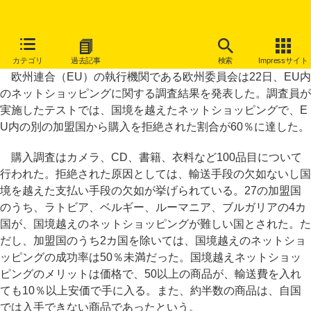
EU域内でも国境越えのネットショッピングは困難、60％は拒絶
カテゴリ
過去記事
検索
Impressサイト
欧州連合（EU）の執行機関である欧州委員会は22日、EU内
のネットショッピングに関する調査結果を発表した。調査員が
実施したテストでは、国境を越えたネットショッピングで、E
U内の別の加盟国から購入を拒絶された割合が60％に達した。
購入調査はカメラ、CD、書籍、衣料など100品目について
行われた。拒絶された原因としては、輸送手段の欠如ないし国
境を越えた支払い手段の欠如が挙げられている。27の加盟国
のうち、ラトビア、ベルギー、ルーマニア、ブルガリアの4カ
国が、国境越えのネットショッピングが難しい国とされた。た
だし、加盟国のうち2カ国を除いては、国境越えのネットショ
ッピングの成功率は50％未満だった。国境越えネットショッ
ピングのメリットは価格で、50以上の商品が、輸送費を入れ
ても10％以上安価で手に入る。また、約半数の商品は、自国
では入手できない商品であったという。