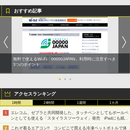
おすすめ記事
無料で使えるWi-Fi「00000JAPAN」利用時に注意すべき
3つのポイント
●
●
●
アクセスランキング
1時間
24時間
1週間
1カ月
エレコム、ゼブラと共同開発した、タッチペンとしてもボールペ
ンとしても使える「スタイラスツーウェイ」発売 iPadにも紙に
も、持ち替えずに書き込める
これぞ着るエアコン!! コンビニで買える冷凍ペットボトルで体