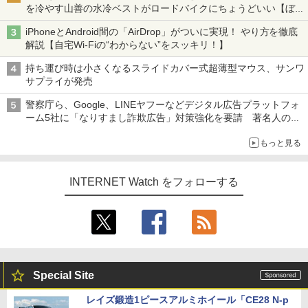
を冷やす山善の水冷ベストがロードバイクにちょうどいい【ぼっ
ち・ざ・ろーど！その14】【空いた時間でなにしてる？】
iPhoneとAndroid間の「AirDrop」がついに実現！ やり方を徹底
解説【自宅Wi-Fiの“わからない”をスッキリ！】
持ち運び時は小さくなるスライドカバー式超薄型マウス、サンワ
サプライが発売
警察庁ら、Google、LINEヤフーなどデジタル広告プラットフォ
ーム5社に「なりすまし詐欺広告」対策強化を要請 著名人の写
真や映像を使った投資詐欺などへの対策として
もっと見る
INTERNET Watch をフォローする
Special Site
レイズ鍛造1ピースアルミホイール「CE28 N-p