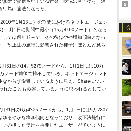
で無断で配信されている音楽・映像の著作物を、違
る行為は違法となった。
～2010年1月13日）の期間におけるネットエージェン
数は1月1日に期間中最小（15万4400ノード）となっ
としては例年並みで、その後はやや増加傾向となっ
は、改正法の施行に影響された様子はほとんど見ら
月31日の14万5279ノードから、1月1日には10万
11万ノード前後で推移している。ネットエージェント
なからず影響しているように見え、Shareについ
行われたことも影響しているように思われるとしてい
12月31日の6万4325ノードから、1月1日には5万2807
はゆるやかな増加傾向となっており、改正法施行に
、その後また使用を再開したユーザーが多いように