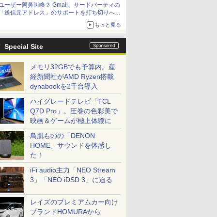
ユーザー阿鼻叫喚？ Gmail、サードパーティの
アップグレードも可能
「送信元アドレス」のサポートを打ち切りへ
【やじうまWatch】
もっと見る
Special Site
メモリ32GBでも予算内。産
経新聞社がAMD Ryzen搭載
dynabookを2千台導入
ハイグレードテレビ「TCL
Q7D Pro」。圧巻の色彩美で
映画＆ゲームが極上体験に
鳥肌ものの「DENON
HOME」サウンドを体感し
た！
iFi audio主力「NEO Stream
3」「NEO iDSD 3」に迫る
レイズのプレミアムカー向け
ブランドHOMURAから