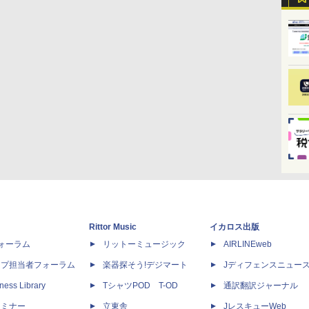
Rittor Music
イカロス出版
dフォーラム
リットーミュージック
AIRLINEweb
ップ担当者フォーラム
楽器探そう!デジマート
Jディフェンスニュー
ness Library
TシャツPOD T-OD
通訳翻訳ジャーナル
セミナー
立東舎
JレスキューWeb