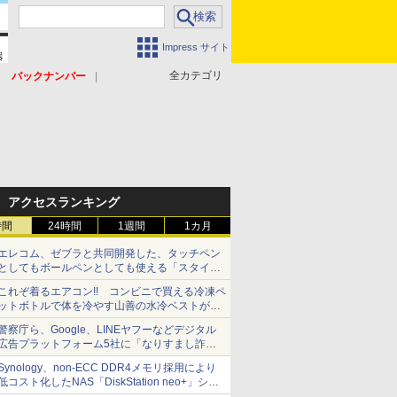
Impress サイト
全カテゴリ
バックナンバー
アクセスランキング
時間
24時間
1週間
1カ月
エレコム、ゼブラと共同開発した、タッチペン
としてもボールペンとしても使える「スタイラ
スツーウェイ」発売 iPadにも紙にも、持ち替
これぞ着るエアコン!! コンビニで買える冷凍ペ
えずに書き込める
ットボトルで体を冷やす山善の水冷ベストがロ
ードバイクにちょうどいい【ぼっち・ざ・ろー
警察庁ら、Google、LINEヤフーなどデジタル
ど！その14】【空いた時間でなにしてる？】
広告プラットフォーム5社に「なりすまし詐欺
広告」対策強化を要請 著名人の写真や映像を
Synology、non-ECC DDR4メモリ採用により
使った投資詐欺などへの対策として
低コスト化したNAS「DiskStation neo+」シリ
ーズ 予算を抑えて導入でき、ECCメモリへの