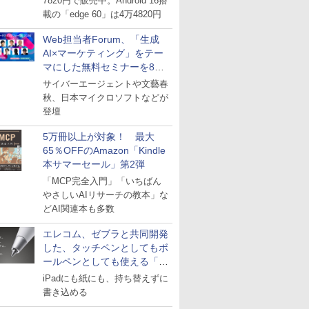
7820円で販売中。Android 16搭
載の「edge 60」は4万4820円
Web担当者Forum、「生成
AI×マーケティング」をテー
マにした無料セミナーを8月
27日にオンライン開催
サイバーエージェントや文藝春
秋、日本マイクロソフトなどが
登壇
5万冊以上が対象！ 最大
65％OFFのAmazon「Kindle
本サマーセール」第2弾
「MCP完全入門」「いちばん
やさしいAIリサーチの教本」な
どAI関連本も多数
エレコム、ゼブラと共同開発
した、タッチペンとしてもボ
ールペンとしても使える「ス
タイラスツーウェイ」発売
iPadにも紙にも、持ち替えずに
書き込める