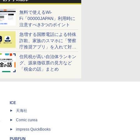
無料で使えるWi-
Fi「00000JAPAN」利用時に
注意すべき3つのポイント
急増する国際電話による特殊
詐欺、家族のスマホに「警察
庁推奨アプリ」を入れて対策
しよう！
住民税が高い自治体ランキン
グ、源泉徴収票の見方など
「税金の話」まとめ
ICE
天海社
ス
Comic curea
impress QuickBooks
PUBFUN