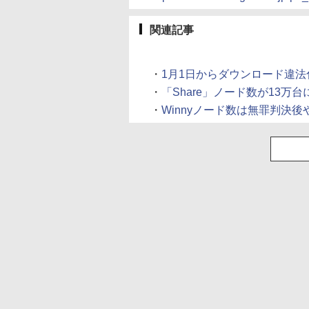
関連記事
・
1月1日からダウンロード違法化、Wi
・
「Share」ノード数が13万台に
・
Winnyノード数は無罪判決後や