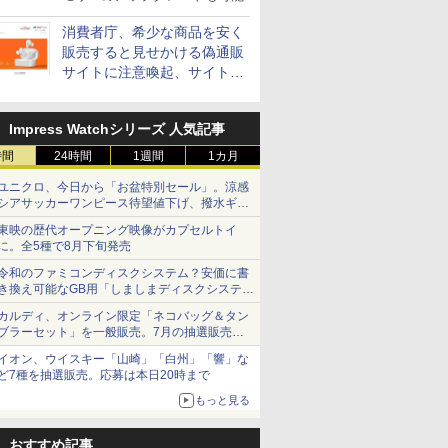
消費者庁、希少な商品を安く
販売すると見せかける偽通販
サイトに注意喚起、サイト名
とドメイン名を公表
Impress Watchシリーズ 人気記事
時間
24時間
1週間
1カ月
ユニクロ、今日から「お盆特別セール」。涼感
シアサッカーワンピース待望値下げ、撥水ギア
ショーツは1990円に
東映の歴代オープニング映像がカプセルトイ
に。全5種で8月下旬発売
令和のファミコンディスクシステム？安価に書
き換え可能なGB用「しましまディスクシステ
ム」
カルディ、オンライン限定「ネコバッグ＆タン
ブラーセット」を一般販売。7月の抽選販売の
当選無効分
イオン、ウイスキー「山崎」「白州」「響」な
ど7種を抽選販売。応募は本日20時まで
もっと見る
おすすめ記事