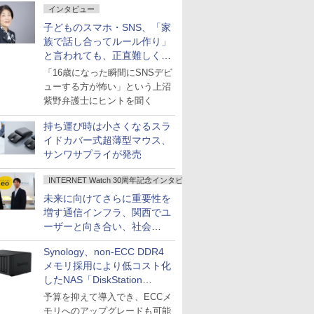
インタビュー
子どものスマホ・SNS、「家
族で話し合ってルール作り」
と言われても、正直難しくな
いですか？
「16歳になった瞬間にSNSデビ
ューする方が怖い」という上沼
紫野弁護士にヒントを聞く
持ち運び時は小さくなるスラ
イドカバー式超薄型マウス、
サンワサプライが発売
INTERNET Watch 30周年記念インタビュー
未来に向けてさらに重要性を
増す通信インフラ、関西でユ
ーザーと向き合い、社会
の“あたらしい”を起動し続け
Synology、non-ECC DDR4
る～オプテージ
メモリ採用により低コスト化
したNAS「DiskStation
neo+」シリーズ
予算を抑えて導入でき、ECCメ
モリへのアップグレードも可能