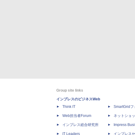
Group site links
インプレスのビジネスWeb
Think IT
SmartGri
Web担当者Forum
ネットショ
インプレス総合研究所
Impress Busi
IT Leaders
インプレス