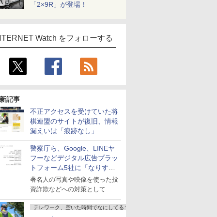
「2×9R」が登場！
NTERNET Watch をフォローする
新記事
不正アクセスを受けていた将
棋連盟のサイトが復旧、情報
漏えいは「痕跡なし」
警察庁ら、Google、LINEヤ
フーなどデジタル広告プラッ
トフォーム5社に「なりすま
し詐欺広告」対策強化を要請
著名人の写真や映像を使った投
資詐欺などへの対策として
テレワーク、空いた時間でなにしてる？