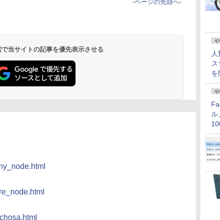
-
ページの先頭へ
-
や
 検索で当サイトの記事を優先表示させる
人
ス
を
や
F
ル
1
価
inny_node.html
hare_node.html
_chosa.html