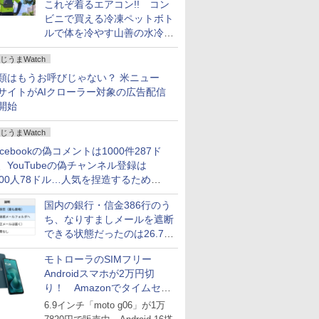
これぞ着るエアコン!! コン
ビニで買える冷凍ペットボト
ルで体を冷やす山善の水冷ベ
ストがロードバイクにちょう
じうまWatch
どいい【ぼっち・ざ・ろー
ど！その14】
類はもうお呼びじゃない？ 米ニュー
サイトがAIクローラー対象の広告配信
開始
じうまWatch
acebookの偽コメントは1000件287ド
、YouTubeの偽チャンネル登録は
000人78ドル…人気を捏造するための
格リストが公開中
国内の銀行・信金386行のう
ち、なりすましメールを遮断
できる状態だったのは26.7％
にとどまる～GMOブランド
モトローラのSIMフリー
セキュリティ調査
Androidスマホが2万円切
り！ Amazonでタイムセー
ル
6.9インチ「moto g06」が1万