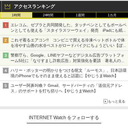
アクセスランキング
1時間
24時間
1週間
1カ月
エレコム、ゼブラと共同開発した、タッチペンとしてもボールペ
ンとしても使える「スタイラスツーウェイ」発売 iPadにも紙に
も、持ち替えずに書き込める
これぞ着るエアコン!! コンビニで買える冷凍ペットボトルで体
を冷やす山善の水冷ベストがロードバイクにちょうどいい【ぼっ
ち・ざ・ろーど！その14】【空いた時間でなにしてる？】
警察庁ら、Google、LINEヤフーなどデジタル広告プラットフォ
ーム5社に「なりすまし詐欺広告」対策強化を要請 著名人の写
真や映像を使った投資詐欺などへの対策として
ハリー・ポッターの明かりをつける呪文「ルーモス」、日本語環
境のiPhoneでもそのまま使えると話題に【やじうまWatch】
ユーザー阿鼻叫喚？ Gmail、サードパーティの「送信元アドレ
ス」のサポートを打ち切りへ【やじうまWatch】
もっと見る
INTERNET Watch をフォローする