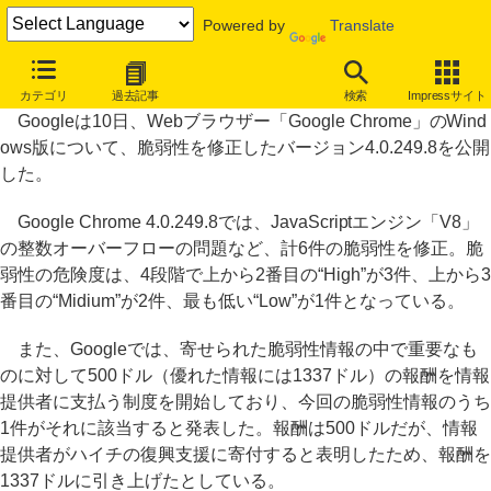
Powered by
Translate
「Google Chrome」の脆弱性修正版が公開
カテゴリ
過去記事
検索
Impressサイト
Googleは10日、Webブラウザー「Google Chrome」のWind
ows版について、脆弱性を修正したバージョン4.0.249.8を公開
した。
Google Chrome 4.0.249.8では、JavaScriptエンジン「V8」
の整数オーバーフローの問題など、計6件の脆弱性を修正。脆
弱性の危険度は、4段階で上から2番目の“High”が3件、上から3
番目の“Midium”が2件、最も低い“Low”が1件となっている。
また、Googleでは、寄せられた脆弱性情報の中で重要なも
のに対して500ドル（優れた情報には1337ドル）の報酬を情報
提供者に支払う制度を開始しており、今回の脆弱性情報のうち
1件がそれに該当すると発表した。報酬は500ドルだが、情報
提供者がハイチの復興支援に寄付すると表明したため、報酬を
1337ドルに引き上げたとしている。