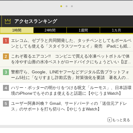
●
●
●
アクセスランキング
1時間
24時間
1週間
1カ月
エレコム、ゼブラと共同開発した、タッチペンとしてもボールペ
ンとしても使える「スタイラスツーウェイ」発売 iPadにも紙に
も、持ち替えずに書き込める
これぞ着るエアコン!! コンビニで買える冷凍ペットボトルで体
を冷やす山善の水冷ベストがロードバイクにちょうどいい【ぼっ
ち・ざ・ろーど！その14】【空いた時間でなにしてる？】
警察庁ら、Google、LINEヤフーなどデジタル広告プラットフォ
ーム5社に「なりすまし詐欺広告」対策強化を要請 著名人の写
真や映像を使った投資詐欺などへの対策として
ハリー・ポッターの明かりをつける呪文「ルーモス」、日本語環
境のiPhoneでもそのまま使えると話題に【やじうまWatch】
ユーザー阿鼻叫喚？ Gmail、サードパーティの「送信元アドレ
ス」のサポートを打ち切りへ【やじうまWatch】
もっと見る