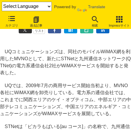
Powered by
Translate
STNetとQTNet、電力系通信会社2社がWiMAXにMVNO参入
カテゴリ
過去記事
検索
Impressサイト
リスト
UQコミュニケーションズは、同社のモバイルWiMAX網を利
用したMVNOとして、新たにSTNetと九州通信ネットワーク(Q
TNet)の電力系通信会社2社がWiMAXサービスを開始すると発
表した。
UQでは、2009年7月の商用サービス開始当初より、MVNO
各社にWiMAX網を卸売りしている。電力系の通信会社では、
これまでに関西エリアのケイ・オプティコム、中部エリアの中
部テレコミュニケーションズ、中国エリアのエネルギア・コミ
ュニケーションズがWiMAXサービスを展開している。
STNetは「ピカラもばいる[au コース]」の名称で、九州通信