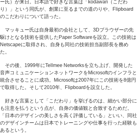
ー氏）が来日。日本語で好きな言葉は「kodawari（こだわ
り）」という同氏が、創業に至るまでの道のりや、Flipboard
のこだわりについて語った。
マッキュー氏は自身最初の会社として、3Dブラウザーの先
駆けとなる技術を提供したPaper Softwareを設立。この技術は
Netscapeに取得され、自身も同社の技術担当副部長を務め
た。
その後、1999年にTellmee Networksを立ち上げ、開発した
音声コミュニケーションネットワークをMicrosoftのインフラと
統合させることに成功。Microsoftは2007年にこの技術を8億円
で取得した。そして2010年、Flipboardを設立した。
好きな言葉として「こだわり」を挙げるのは、細かい部分に
も注意を払うという点が、自身の価値観と合致するためだ。
「日本のデザインの美しさを高く評価している」といい、同社
のデザインチームは日本でトレーニングや仕事を行った経験も
あるという。