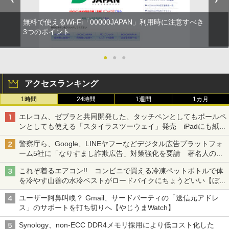
無料で使えるWi-Fi「00000JAPAN」利用時に注意すべき
3つのポイント
●
●
●
アクセスランキング
1時間
24時間
1週間
1カ月
エレコム、ゼブラと共同開発した、タッチペンとしてもボールペ
ンとしても使える「スタイラスツーウェイ」発売 iPadにも紙に
も、持ち替えずに書き込める
警察庁ら、Google、LINEヤフーなどデジタル広告プラットフォ
ーム5社に「なりすまし詐欺広告」対策強化を要請 著名人の写
真や映像を使った投資詐欺などへの対策として
これぞ着るエアコン!! コンビニで買える冷凍ペットボトルで体
を冷やす山善の水冷ベストがロードバイクにちょうどいい【ぼっ
ち・ざ・ろーど！その14】【空いた時間でなにしてる？】
ユーザー阿鼻叫喚？ Gmail、サードパーティの「送信元アドレ
ス」のサポートを打ち切りへ【やじうまWatch】
Synology、non-ECC DDR4メモリ採用により低コスト化した