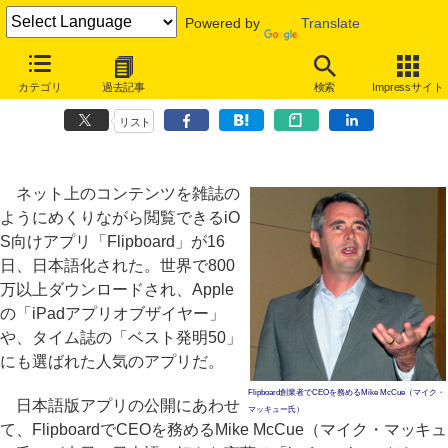
Powered by
Translate
800万DLの人気アプリ「Flipboard」ができるまで、創業者の「こだわ
カテゴリ
過去記事
検索
Impressサイト
り」とは
リスト
ネット上のコンテンツを雑誌の
ようにめくりながら閲覧できるiO
S向けアプリ「Flipboard」が16
日、日本語化された。世界で800
万以上ダウンロードされ、Apple
の「iPadアプリオブザイヤー」
や、タイム誌の「ベスト発明50」
にも選ばれた人気のアプリだ。
Flipboard創業者でCEOを務めるMike McCue（マイク・
日本語版アプリの公開にあわせ
マッキュー氏）
て、FlipboardでCEOを務めるMike McCue（マイク・マッキュ