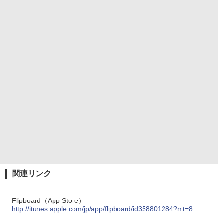
関連リンク
Flipboard（App Store）
http://itunes.apple.com/jp/app/flipboard/id358801284?mt=8