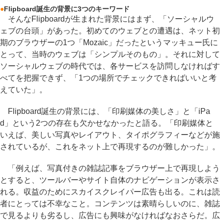
●
Flipboard誕生の背景に3つのキーワード
そんなFlipboardが生まれた背景にはまず、「ソーシャルウ
ェブの台頭」があった。初めてのウェブとの遭遇は、ネット初
期のブラウザーの1つ「Mozaic」だったというマッキュー氏に
とって、当時のウェブは「シンプルそのもの」。それに対して
ソーシャルウェブの時代では、各サービスを訪問しなければす
べてを把握できず、「1つの場所でチェックできればいいと考
えていた」。
Flipboard誕生の背景には、「印刷媒体の美しさ」と「iPa
d」という2つの存在も欠かせなかったと語る。「印刷媒体と
いえば、美しい写真やレイアウト、タイポグラフィーなどが施
されているが、これをネット上で再現するのが難しかった」。
「例えば、写真付きの雑誌記事をブラウザー上で再現しよう
とすると、ツールバーやサイト自体のナビゲーションが表示さ
れる。収益のためにスカイスクレイパー広告も出る。これは読
者にとっては不幸なこと。コンテンツは素晴らしいのに、雑誌
で見るよりも劣るし、広告にも興味がなければなおさらだ。広