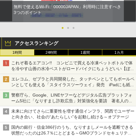
無料で使えるWi-Fi「00000JAPAN」利用時に注意すべき
3つのポイント
●
●
●
アクセスランキング
1時間
24時間
1週間
1カ月
これぞ着るエアコン!! コンビニで買える冷凍ペットボトルで体
を冷やす山善の水冷ベストがロードバイクにちょうどいい【ぼっ
ち・ざ・ろーど！その14】【空いた時間でなにしてる？】
エレコム、ゼブラと共同開発した、タッチペンとしてもボールペ
ンとしても使える「スタイラスツーウェイ」発売 iPadにも紙に
も、持ち替えずに書き込める
警察庁ら、Google、LINEヤフーなどデジタル広告プラットフォ
ーム5社に「なりすまし詐欺広告」対策強化を要請 著名人の写
真や映像を使った投資詐欺などへの対策として
未来に向けてさらに重要性を増す通信インフラ、関西でユーザー
と向き合い、社会の“あたらしい”を起動し続ける～オプテージ
国内の銀行・信金386行のうち、なりすましメールを遮断できる
状態だったのは26.7％にとどまる～GMOブランドセキュリティ