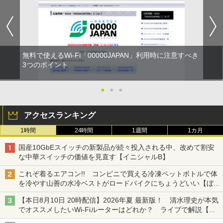
無料で使えるWi-Fi「00000JAPAN」利用時に注意すべき
3つのポイント
●
●
●
アクセスランキング
1時間
24時間
1週間
1カ月
国産10GbEスイッチの新製品が続々投入される中、改めて割安
な中華スイッチの価値を見直す【イニシャルB】
これぞ着るエアコン!! コンビニで買える冷凍ペットボトルで体
を冷やす山善の水冷ベストがロードバイクにちょうどいい【ぼっ
ち・ざ・ろーど！その14】【空いた時間でなにしてる？】
【本日8月10日 20時配信】2026年夏 最新版！ 清水理史が本気
でオススメしたいWi-Fiルーターはどれか？ ライブで解説【清
水理史の「イニシャルB」チャンネル】