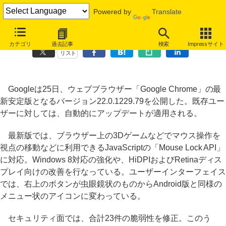
Powered by
Translate
「Google Chrome」最新版公開、iOS版もアップデート
カテゴリ
過去記事
検索
Impressサイト
リスト
Googleは25日、ウェブブラウザー「Google Chrome」の最
新安定版となるバージョン22.0.1229.79を公開した。既存ユー
ザーに対しては、自動的にアップデートが適用される。
最新版では、ブラウザー上の3Dゲームなどでマウス操作を
視点の移動などに利用できるJavaScriptの「Mouse Lock API」
に対応。Windows 8対応の強化や、HiDPIおよびRetinaディス
プレイ向けの改善を行なっている。ユーザーインターフェイス
では、右上のボタンが虫眼鏡状のものからAndroid版と同様の
メニュー状のアイコンに変わっている。
セキュリティ面では、合計23件の脆弱性を修正。このう