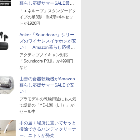
暮らし応援サマーSALE最終
日
「エネループ」スタンダードタ
イプの単3形・単4形×4本セッ
トが1920円
Anker「Soundcore」シリー
ズのワイヤレスイヤホンが安
い！ Amazon暮らし応援サ
マーSALE
アクティブノイキャン対応
「Soundcore P31i」が4990円
など
山善の食器乾燥機がAmazon
暮らし応援サマーSALEで安
い！
プラモデルの乾燥用途にも人気
で話題の「YD-180（LH）」が
セール中
手の届く場所に置いてサッと
掃除できるハンディクリーナ
ー、ニトリが発売