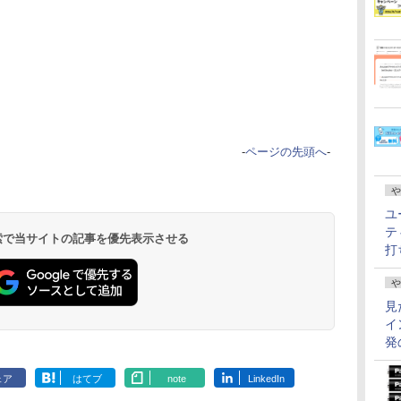
-
ページの先頭へ
-
や
ユ
テ
 検索で当サイトの記事を優先表示させる
打
や
見
イ
発
ェア
はてブ
note
LinkedIn