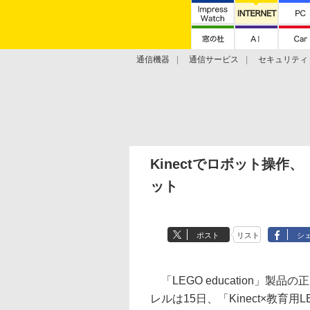
通信機器
通信サービス
セキュリティ
技術動向
Kinectでロボット操
ット
ポスト
リスト
シ
「LEGO education」
レルは15日、「Kinect×教育用L