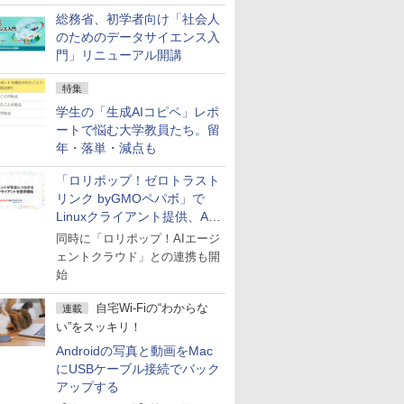
総務省、初学者向け「社会人
のためのデータサイエンス入
門」リニューアル開講
特集
学生の「生成AIコピペ」レポ
ートで悩む大学教員たち。留
年・落単・減点も
「ロリポップ！ゼロトラスト
リンク byGMOペパボ」で
Linuxクライアント提供、AI
エージェントの接続が容易に
同時に「ロリポップ！AIエージ
ェントクラウド」との連携も開
始
自宅Wi-Fiの“わからな
連載
い”をスッキリ！
Androidの写真と動画をMac
にUSBケーブル接続でバック
アップする