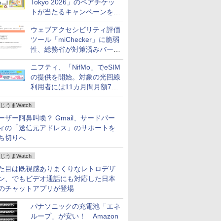
Tokyo 2026」のペアチケッ
トが当たるキャンペーンをX
で実施。8月16日まで
ウェブアクセシビリティ評価
ツール「miChecker」に脆弱
性、総務省が対策済みバージ
ョンへの更新を呼び掛け
ニフティ、「NifMo」でeSIM
の提供を開始。対象の光回線
利用者には11カ月間月額770
円割引のキャンペーン
じうまWatch
ーザー阿鼻叫喚？ Gmail、サードパー
ィの「送信元アドレス」のサポートを
ち切りへ
じうまWatch
た目は既視感ありまくりなレトロデザ
ン、でもビデオ通話にも対応した日本
のチャットアプリが登場
パナソニックの充電池「エネ
ループ」が安い！ Amazon