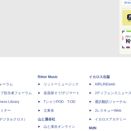
Rittor Music
イカロス出版
dフォーラム
リットーミュージック
AIRLINEweb
ップ担当者フォーラム
楽器探そう!デジマート
Jディフェンスニュー
ness Library
TシャツPOD T-OD
通訳翻訳ジャーナル
セミナー
立東舎
JレスキューWeb
 X（デジタルクロス）
山と溪谷社
イカロスアカデミー
山と溪谷オンライン
MdN