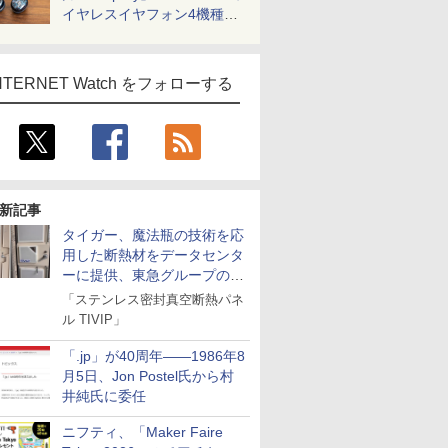
イヤレスイヤフォン4機種を
一気に聴く
NTERNET Watch をフォローする
新記事
タイガー、魔法瓶の技術を応
用した断熱材をデータセンタ
ーに提供、東急グループの実
証実験で
「ステンレス密封真空断熱パネ
ル TIVIP」
「.jp」が40周年――1986年8
月5日、Jon Postel氏から村
井純氏に委任
ニフティ、「Maker Faire