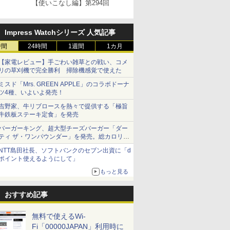
【使いこなし編】第294回
Impress Watchシリーズ 人気記事
時間
24時間
1週間
1カ月
【家電レビュー】手ごわい雑草との戦い、コメ
リの草刈機で完全勝利 掃除機感覚で使えた
ミスド「Mrs. GREEN APPLE」のコラボドーナ
ツ4種、いよいよ発売！
吉野家、牛リブロースを熱々で提供する「極旨
牛鉄板ステーキ定食」を発売
バーガーキング、超大型チーズバーガー「ダー
ティ ザ・ワンパウンダー」を発売。総カロリー
約1656kcal、総重量約527g！
NTT島田社長、ソフトバンクのセブン出資に「d
ポイント使えるようにして」
もっと見る
おすすめ記事
無料で使えるWi-
Fi「00000JAPAN」利用時に