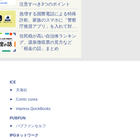
注意すべき3つのポイント
急増する国際電話による特殊
詐欺、家族のスマホに「警察
庁推奨アプリ」を入れて対策
しよう！
住民税が高い自治体ランキン
グ、源泉徴収票の見方など
「税金の話」まとめ
ICE
天海社
ス
Comic curea
impress QuickBooks
PUBFUN
パブファンセルフ
IPGネットワーク