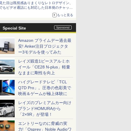
見た目は既視感ありまくりなレトロデザイン、
でもビデオ通話にも対応した日本発のチャット
アプリが登場【やじうまWatch】
もっと見る
Special Site
Amazon プライムデー過去最
安! Anker注目プロジェクタ
ー3モデルを使ってみた
レイズ鍛造1ピースアルミホ
イール「CE28 N-plus」軽量
なままに剛性を向上
ハイグレードテレビ「TCL
Q7D Pro」。圧巻の色彩美で
映画＆ゲームが極上体験に
レイズのプレミアムカー向け
ブランドHOMURAから
「2×9R」が登場！
エントリーなのに脅威の実
力!「Osprey」Noble Audioワ