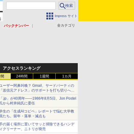
Impress サイト
全カテゴリ
バックナンバー
アクセスランキング
時間
24時間
1週間
1カ月
ユーザー阿鼻叫喚？ Gmail、サードパーティの
「送信元アドレス」のサポートを打ち切りへ
【やじうまWatch】
「.jp」が40周年――1986年8月5日、Jon Postel
氏から村井純氏に委任
学生の「生成AIコピペ」レポートで悩む大学教
員たち。留年・落単・減点も
手の届く場所に置いてサッと掃除できるハンデ
ィクリーナー、ニトリが発売