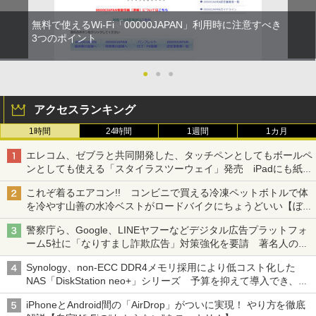
無料で使えるWi-Fi「00000JAPAN」利用時に注意すべき
3つのポイント
●
●
●
アクセスランキング
1時間
24時間
1週間
1カ月
エレコム、ゼブラと共同開発した、タッチペンとしてもボールペ
ンとしても使える「スタイラスツーウェイ」発売 iPadにも紙に
も、持ち替えずに書き込める
これぞ着るエアコン!! コンビニで買える冷凍ペットボトルで体
を冷やす山善の水冷ベストがロードバイクにちょうどいい【ぼっ
ち・ざ・ろーど！その14】【空いた時間でなにしてる？】
警察庁ら、Google、LINEヤフーなどデジタル広告プラットフォ
ーム5社に「なりすまし詐欺広告」対策強化を要請 著名人の写
真や映像を使った投資詐欺などへの対策として
Synology、non-ECC DDR4メモリ採用により低コスト化した
NAS「DiskStation neo+」シリーズ 予算を抑えて導入でき、
ECCメモリへのアップグレードも可能
iPhoneとAndroid間の「AirDrop」がついに実現！ やり方を徹底