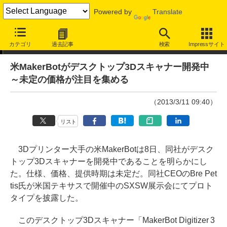
Powered by
Translate
ニュース
カテゴリ
過去記事
検索
Impressサイト
米MakerBotがデスクトップ3Dスキャナー開発中
～未定の価格が注目を集める
（2013/3/11 09:40）
リスト
3Dプリンター大手の米MakerBotは8日、同社がデスク
トップ3Dスキャナーを開発中であることを明らかにし
た。仕様、価格、提供時期は未定だ。同社CEOのBre Pet
tis氏が米国テキサスで開催中のSXSW展示会にてプロト
タイプを披露した。
このデスクトップ3Dスキャナー「MakerBot Digitizer 3