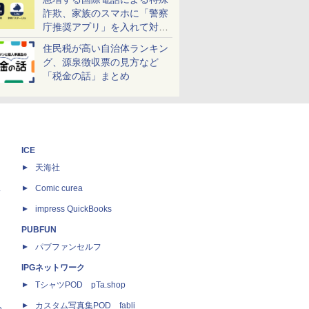
詐欺、家族のスマホに「警察
庁推奨アプリ」を入れて対策
しよう！
住民税が高い自治体ランキン
グ、源泉徴収票の見方など
「税金の話」まとめ
ICE
天海社
ス
Comic curea
impress QuickBooks
PUBFUN
パブファンセルフ
IPGネットワーク
TシャツPOD pTa.shop
カスタム写真集POD fabli