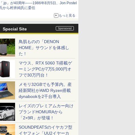
「.jp」が40周年――1986年8月5日、Jon Postel
氏から村井純氏に委任
もっと見る
Special Site
鳥肌ものの「DENON
HOME」サウンドを体感し
た！
マウス、RTX 5060 Ti搭載ゲ
ーミングPCが7万5,000円オ
フで30万円台！
メモリ32GBでも予算内。産
経新聞社がAMD Ryzen搭載
dynabookを2千台導入
レイズのプレミアムカー向け
ブランドHOMURAから
「2×9R」が登場！
SOUNDPEATSのイヤカフ型
イヤフォン「UU2イヤーカ