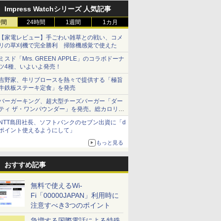
Impress Watchシリーズ 人気記事
時間
24時間
1週間
1カ月
【家電レビュー】手ごわい雑草との戦い、コメ
リの草刈機で完全勝利 掃除機感覚で使えた
ミスド「Mrs. GREEN APPLE」のコラボドーナ
ツ4種、いよいよ発売！
吉野家、牛リブロースを熱々で提供する「極旨
牛鉄板ステーキ定食」を発売
バーガーキング、超大型チーズバーガー「ダー
ティ ザ・ワンパウンダー」を発売。総カロリー
約1656kcal、総重量約527g！
NTT島田社長、ソフトバンクのセブン出資に「d
ポイント使えるようにして」
もっと見る
おすすめ記事
無料で使えるWi-
Fi「00000JAPAN」利用時に
注意すべき3つのポイント
急増する国際電話による特殊