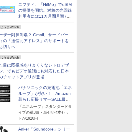
ニフティ、「NifMo」でeSIM
の提供を開始。対象の光回線
利用者には11カ月間月額770
円割引のキャンペーン
じうまWatch
ーザー阿鼻叫喚？ Gmail、サードパー
ィの「送信元アドレス」のサポートを
ち切りへ
じうまWatch
た目は既視感ありまくりなレトロデザ
ン、でもビデオ通話にも対応した日本
のチャットアプリが登場
パナソニックの充電池「エネ
ループ」が安い！ Amazon
暮らし応援サマーSALE最終
日
「エネループ」スタンダードタ
イプの単3形・単4形×4本セッ
トが1920円
Anker「Soundcore」シリー