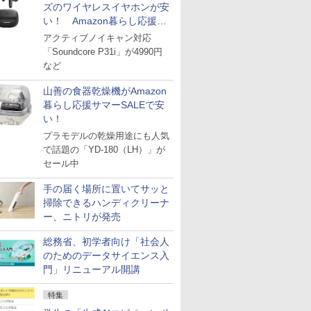
ズのワイヤレスイヤホンが安
い！ Amazon暮らし応援サ
マーSALE
アクティブノイキャン対応
「Soundcore P31i」が4990円
など
山善の食器乾燥機がAmazon
暮らし応援サマーSALEで安
い！
プラモデルの乾燥用途にも人気
で話題の「YD-180（LH）」が
セール中
手の届く場所に置いてサッと
掃除できるハンディクリーナ
ー、ニトリが発売
総務省、初学者向け「社会人
のためのデータサイエンス入
門」リニューアル開講
特集