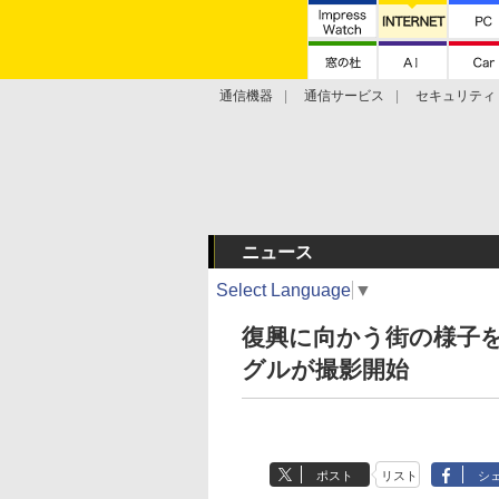
通信機器
通信サービス
セキュリティ
技術動向
ニュース
Select Language
▼
復興に向かう街の様子
グルが撮影開始
ポスト
リスト
シ