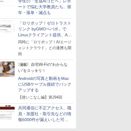
学生の「生成AIコピペ」レポ
ートで悩む大学教員たち。留
年・落単・減点も
「ロリポップ！ゼロトラスト
リンク byGMOペパボ」で
Linuxクライアント提供、AI
エージェントの接続が容易に
同時に「ロリポップ！AIエージ
ェントクラウド」との連携も開
始
自宅Wi-Fiの“わからな
連載
い”をスッキリ！
Androidの写真と動画をMac
にUSBケーブル接続でバック
アップする
【使いこなし編】第294回
共同通信に不正アクセス。職
員・加盟社・取引先などの情
報6000件が漏えいした可能
性