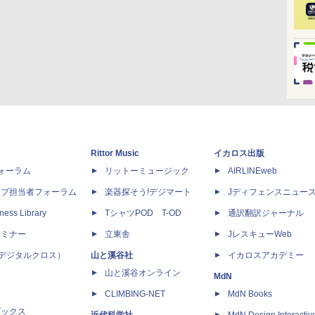
Rittor Music
イカロス出版
dフォーラム
リットーミュージック
AIRLINEweb
ップ担当者フォーラム
楽器探そう!デジマート
Jディフェンスニュー
ness Library
TシャツPOD T-OD
通訳翻訳ジャーナル
セミナー
立東舎
JレスキューWeb
 X（デジタルクロス）
山と溪谷社
イカロスアカデミー
山と溪谷オンライン
MdN
CLIMBING-NET
MdN Books
ブックス