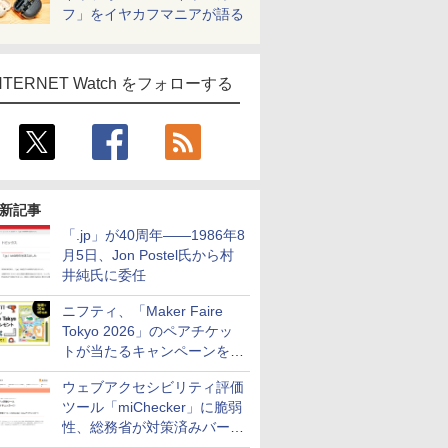
フ」をイヤカフマニアが語る
NTERNET Watch をフォローする
新記事
「.jp」が40周年――1986年8
月5日、Jon Postel氏から村
井純氏に委任
ニフティ、「Maker Faire
Tokyo 2026」のペアチケッ
トが当たるキャンペーンをX
で実施。8月16日まで
ウェブアクセシビリティ評価
ツール「miChecker」に脆弱
性、総務省が対策済みバージ
ョンへの更新を呼び掛け