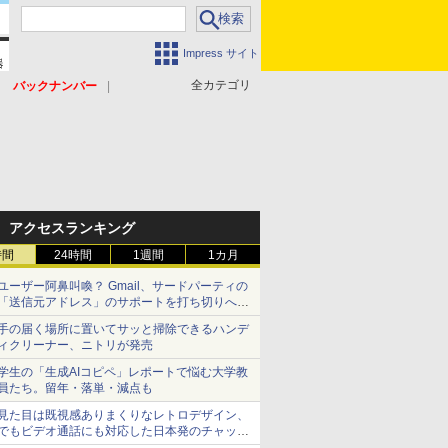
Impress サイト
全カテゴリ
バックナンバー
アクセスランキング
時間
24時間
1週間
1カ月
ユーザー阿鼻叫喚？ Gmail、サードパーティの
「送信元アドレス」のサポートを打ち切りへ
【やじうまWatch】
手の届く場所に置いてサッと掃除できるハンデ
ィクリーナー、ニトリが発売
学生の「生成AIコピペ」レポートで悩む大学教
員たち。留年・落単・減点も
見た目は既視感ありまくりなレトロデザイン、
でもビデオ通話にも対応した日本発のチャット
アプリが登場【やじうまWatch】