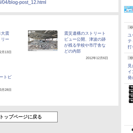
3/04/blog-post_12.html
や
本大震
震災遺構のストリート
ユ
トリー
ビュー公開、津波の跡
テ
が残る学校や市庁舎な
打
どの内部
12月13日
や
2012年12月6日
見
イ
ートビ
発
年3月28日
トップページに戻る