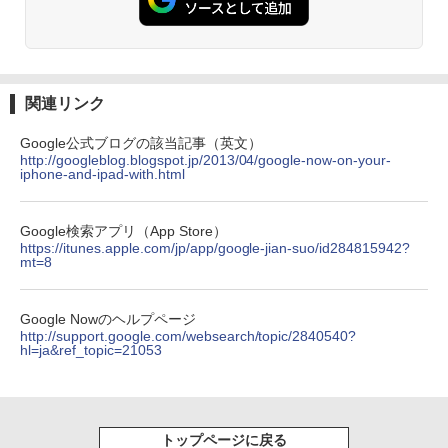
関連リンク
Google公式ブログの該当記事（英文）
http://googleblog.blogspot.jp/2013/04/google-now-on-your-
iphone-and-ipad-with.html
Google検索アプリ（App Store）
https://itunes.apple.com/jp/app/google-jian-suo/id284815942?
mt=8
Google Nowのヘルプページ
http://support.google.com/websearch/topic/2840540?
hl=ja&ref_topic=21053
トップページに戻る