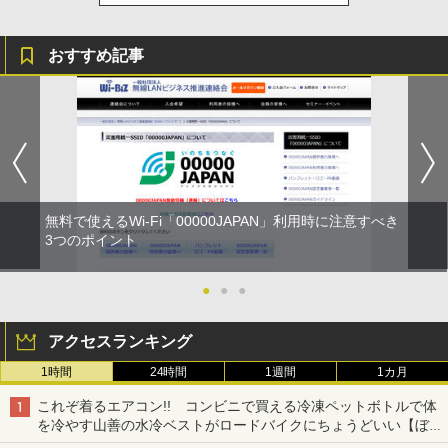
おすすめ記事
無料で使えるWi-Fi「00000JAPAN」利用時に注意すべき
3つのポイント
●
●
●
アクセスランキング
1時間
24時間
1週間
1カ月
これぞ着るエアコン!! コンビニで買える冷凍ペットボトルで体
を冷やす山善の水冷ベストがロードバイクにちょうどいい【ぼっ
ち・ざ・ろーど！その14】【空いた時間でなにしてる？】