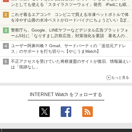
ンとしても使える「スタイラスツーウェイ」発売 iPadにも紙に
も、持ち替えずに書き込める
これぞ着るエアコン!! コンビニで買える冷凍ペットボトルで体
を冷やす山善の水冷ベストがロードバイクにちょうどいい【ぼっ
ち・ざ・ろーど！その14】【空いた時間でなにしてる？】
警察庁ら、Google、LINEヤフーなどデジタル広告プラットフォ
ーム5社に「なりすまし詐欺広告」対策強化を要請 著名人の写
真や映像を使った投資詐欺などへの対策として
ユーザー阿鼻叫喚？ Gmail、サードパーティの「送信元アドレ
ス」のサポートを打ち切りへ【やじうまWatch】
不正アクセスを受けていた将棋連盟のサイトが復旧、情報漏えい
は「痕跡なし」
もっと見る
INTERNET Watch をフォローする