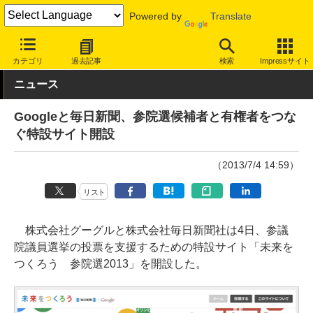
Powered by
Translate
INTERNET Watch
サービス/ソフト
サービス
ニュース/生活
カテゴリ
過去記事
検索
Impressサイト
ニュース
Googleと毎日新聞、参院選候補者と有権者をつな
ぐ特設サイト開設
（2013/7/4 14:59）
リスト
株式会社グーグルと株式会社毎日新聞社は4日、参議
院議員選挙の投票を支援するための特設サイト「未来を
つくろう 参院選2013」を開設した。