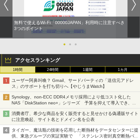
無料で使えるWi-Fi「00000JAPAN」利用時に注意すべき
3つのポイント
●
●
●
アクセスランキング
1時間
24時間
1週間
1カ月
ユーザー阿鼻叫喚？ Gmail、サードパーティの「送信元アドレ
ス」のサポートを打ち切りへ【やじうまWatch】
Synology、non-ECC DDR4メモリ採用により低コスト化した
NAS「DiskStation neo+」シリーズ 予算を抑えて導入でき、
ECCメモリへのアップグレードも可能
消費者庁、希少な商品を安く販売すると見せかける偽通販サイト
に注意喚起、サイト名とドメイン名を公表
タイガー、魔法瓶の技術を応用した断熱材をデータセンターに提
供、東急グループの実証実験で 「ステンレス密封真空断熱パネ