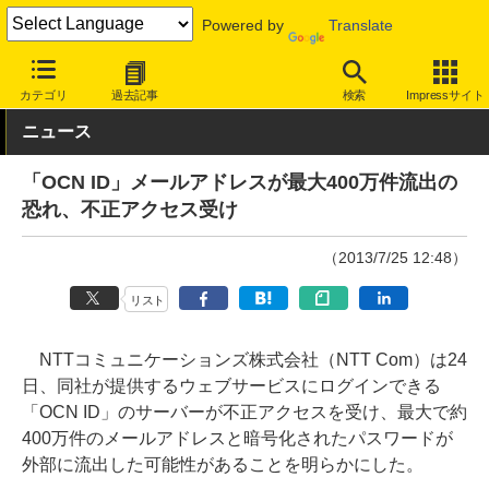
Powered by
Translate
INTERNET Watch
トピック
セキュリティ
インシデント
カテゴリ
過去記事
検索
Impressサイト
ニュース
「OCN ID」メールアドレスが最大400万件流出の
恐れ、不正アクセス受け
（2013/7/25 12:48）
リスト
NTTコミュニケーションズ株式会社（NTT Com）は24
日、同社が提供するウェブサービスにログインできる
「OCN ID」のサーバーが不正アクセスを受け、最大で約
400万件のメールアドレスと暗号化されたパスワードが
外部に流出した可能性があることを明らかにした。