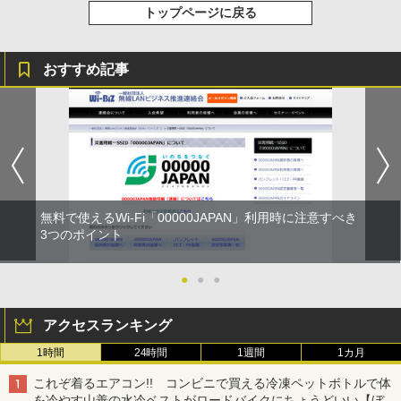
トップページに戻る
おすすめ記事
無料で使えるWi-Fi「00000JAPAN」利用時に注意すべき
3つのポイント
●
●
●
アクセスランキング
1時間
24時間
1週間
1カ月
これぞ着るエアコン!! コンビニで買える冷凍ペットボトルで体
を冷やす山善の水冷ベストがロードバイクにちょうどいい【ぼっ