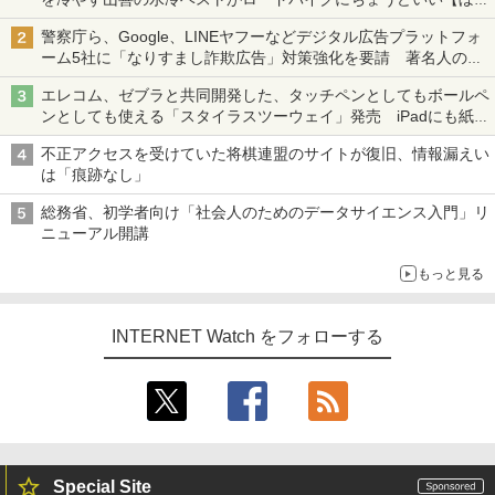
ち・ざ・ろーど！その14】【空いた時間でなにしてる？】
警察庁ら、Google、LINEヤフーなどデジタル広告プラットフォ
ーム5社に「なりすまし詐欺広告」対策強化を要請 著名人の写
真や映像を使った投資詐欺などへの対策として
エレコム、ゼブラと共同開発した、タッチペンとしてもボールペ
ンとしても使える「スタイラスツーウェイ」発売 iPadにも紙に
も、持ち替えずに書き込める
不正アクセスを受けていた将棋連盟のサイトが復旧、情報漏えい
は「痕跡なし」
総務省、初学者向け「社会人のためのデータサイエンス入門」リ
ニューアル開講
もっと見る
INTERNET Watch をフォローする
Special Site