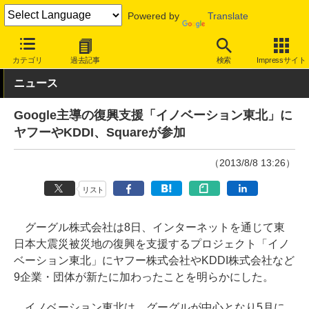
Powered by
Translate
INTERNET Watch
トピック
業界動向
社会/時事
カテゴリ
過去記事
検索
Impressサイト
ニュース
Google主導の復興支援「イノベーション東北」に
ヤフーやKDDI、Squareが参加
（2013/8/8 13:26）
リスト
グーグル株式会社は8日、インターネットを通じて東
日本大震災被災地の復興を支援するプロジェクト「イノ
ベーション東北」にヤフー株式会社やKDDI株式会社など
9企業・団体が新たに加わったことを明らかにした。
イノベーション東北は、グーグルが中心となり5月に