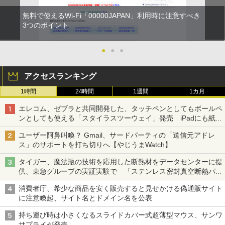
無料で使えるWi-Fi「00000JAPAN」利用時に注意すべき
3つのポイント
●
●
●
アクセスランキング
1時間
24時間
1週間
1カ月
エレコム、ゼブラと共同開発した、タッチペンとしてもボールペ
ンとしても使える「スタイラスツーウェイ」発売 iPadにも紙に
も、持ち替えずに書き込める
ユーザー阿鼻叫喚？ Gmail、サードパーティの「送信元アドレ
ス」のサポートを打ち切りへ【やじうまWatch】
タイガー、魔法瓶の技術を応用した断熱材をデータセンターに提
供、東急グループの実証実験で 「ステンレス密封真空断熱パネ
ル TIVIP」
消費者庁、希少な商品を安く販売すると見せかける偽通販サイト
に注意喚起、サイト名とドメイン名を公表
持ち運び時は小さくなるスライドカバー式超薄型マウス、サンワ
サプライが発売