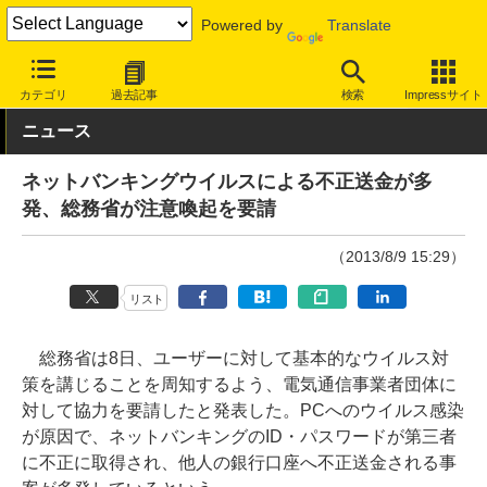
Powered by
Translate
INTERNET Watch
トピック
セキュリティ
その他
カテゴリ
過去記事
検索
Impressサイト
ニュース
ネットバンキングウイルスによる不正送金が多
発、総務省が注意喚起を要請
（2013/8/9 15:29）
リスト
総務省は8日、ユーザーに対して基本的なウイルス対
策を講じることを周知するよう、電気通信事業者団体に
対して協力を要請したと発表した。PCへのウイルス感染
が原因で、ネットバンキングのID・パスワードが第三者
に不正に取得され、他人の銀行口座へ不正送金される事