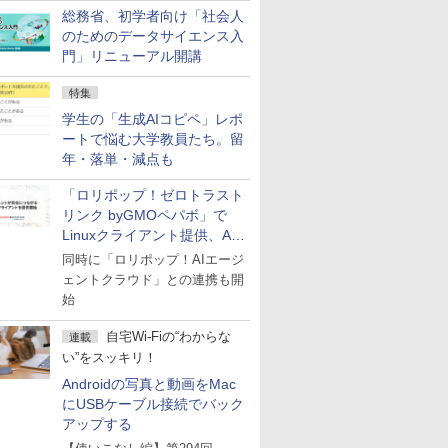
総務省、初学者向け「社会人
のためのデータサイエンス入
門」リニューアル開講
特集
学生の「生成AIコピペ」レポ
ートで悩む大学教員たち。留
年・落単・減点も
「ロリポップ！ゼロトラスト
リンク byGMOペパボ」で
Linuxクライアント提供、AI
エージェントの接続が容易に
同時に「ロリポップ！AIエージ
ェントクラウド」との連携も開
始
自宅Wi-Fiの“わからな
連載
い”をスッキリ！
Androidの写真と動画をMac
にUSBケーブル接続でバック
アップする