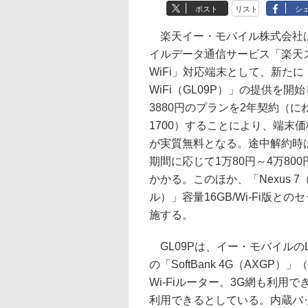
ポスト
リスト
シ
楽天イー・モバイル株式会社は
イルデータ通信サービス「楽天
WiFi」対応端末として、新たに「P
WiFi（GL09P）」の提供を開
3880円のプランを2年契約（
1700）することにより、端末価格
が実質無料となる。途中解約時
期間に応じて1万80円～4万80
かかる。このほか、「Nexus 7（
ル）」容量16GB/Wi-Fi版と
施する。
GL09Pは、イー・モバイルのL
の「SoftBank 4G（AXG
Wi-Fiルーター。3G網も利
利用できるとしている。内蔵バッ