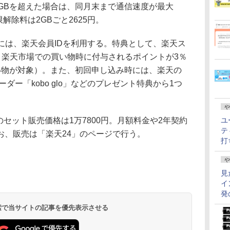
GBを超えた場合は、同月末まで通信速度が最大
限解除料は2GBごと2625円。
には、楽天会員IDを利用する。特典として、楽天ス
は、楽天市場での買い物時に付与されるポイントが3％
い物が対象）。また、初回申し込み時には、楽天の
ーダー「kobo glo」などのプレゼント特典から1つ
や
版）とのセット販売価格は1万7800円。月額料金や2年契約
ユ
テ
お、販売は「楽天24」のページで行う。
打
や
見
イ
発
 検索で当サイトの記事を優先表示させる