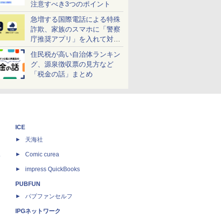
注意すべき3つのポイント
急増する国際電話による特殊
詐欺、家族のスマホに「警察
庁推奨アプリ」を入れて対策
しよう！
住民税が高い自治体ランキン
グ、源泉徴収票の見方など
「税金の話」まとめ
ICE
天海社
ス
Comic curea
impress QuickBooks
PUBFUN
パブファンセルフ
IPGネットワーク