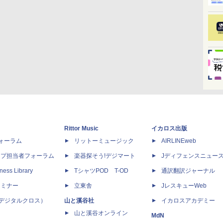
Rittor Music
イカロス出版
dフォーラム
リットーミュージック
AIRLINEweb
ップ担当者フォーラム
楽器探そう!デジマート
Jディフェンスニュー
ness Library
TシャツPOD T-OD
通訳翻訳ジャーナル
セミナー
立東舎
JレスキューWeb
 X（デジタルクロス）
山と溪谷社
イカロスアカデミー
山と溪谷オンライン
MdN