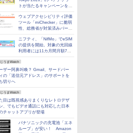
トが当たるキャンペーンをX
で実施。8月16日まで
ウェブアクセシビリティ評価
ツール「miChecker」に脆弱
性、総務省が対策済みバージ
ョンへの更新を呼び掛け
ニフティ、「NifMo」でeSIM
の提供を開始。対象の光回線
利用者には11カ月間月額770
円割引のキャンペーン
じうまWatch
ーザー阿鼻叫喚？ Gmail、サードパー
ィの「送信元アドレス」のサポートを
ち切りへ
じうまWatch
た目は既視感ありまくりなレトロデザ
ン、でもビデオ通話にも対応した日本
のチャットアプリが登場
パナソニックの充電池「エネ
ループ」が安い！ Amazon