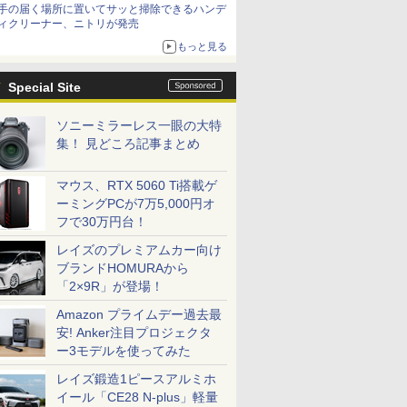
手の届く場所に置いてサッと掃除できるハンデ
ィクリーナー、ニトリが発売
もっと見る
Special Site
ソニーミラーレス一眼の大特
集！ 見どころ記事まとめ
マウス、RTX 5060 Ti搭載ゲ
ーミングPCが7万5,000円オ
フで30万円台！
レイズのプレミアムカー向け
ブランドHOMURAから
「2×9R」が登場！
Amazon プライムデー過去最
安! Anker注目プロジェクタ
ー3モデルを使ってみた
レイズ鍛造1ピースアルミホ
イール「CE28 N-plus」軽量