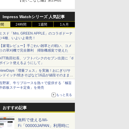
【使いこなし編】第294回
Impress Watchシリーズ 人気記事
時間
24時間
1週間
1カ月
ミスド「Mrs. GREEN APPLE」のコラボドーナ
ツ4種、いよいよ発売！
【家電レビュー】手ごわい雑草との戦い、コメ
リの草刈機で完全勝利 掃除機感覚で使えた
NTT島田社長、ソフトバンクのセブン出資に「d
ポイント使えるようにして」
NewDays「増量フェス」を実施！おにぎり/サ
ンドイッチ/焼きそばなど16品が値段そのままで
ボリュームアップ
吉野家、牛リブロースを熱々で提供する「極旨
牛鉄板ステーキ定食」を発売
もっと見る
おすすめ記事
無料で使えるWi-
Fi「00000JAPAN」利用時に