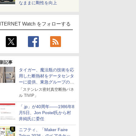
なままに剛性を向上
NTERNET Watch をフォローする
新記事
タイガー、魔法瓶の技術を応
用した断熱材をデータセンタ
ーに提供、東急グループの実
証実験で
「ステンレス密封真空断熱パネ
ル TIVIP」
「.jp」が40周年――1986年8
月5日、Jon Postel氏から村
井純氏に委任
ニフティ、「Maker Faire
Tokyo 2026」のペアチケッ