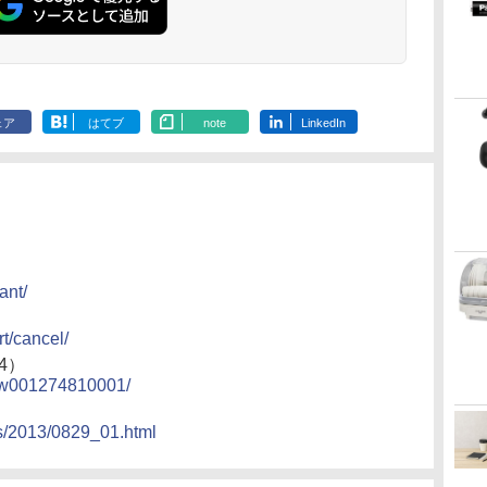
ェア
はてブ
note
LinkedIn
ant/
rt/cancel/
4）
24/w001274810001/
ss/2013/0829_01.html