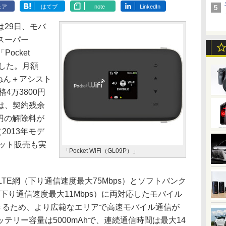
ェア
はてブ
note
LinkedIn
29日、モバ
スーパー
ocket
始した。月額
にねん＋アシスト
4万3800円
は、契約残余
0円の解除料が
2013年モデ
のセット販売も実
「Pocket WiFi（GL09P）」
TE網（下り通信速度最大75Mbps）とソフトバンク
P）」（下り通信速度最大11Mbps）に両対応したモバイル
用できるため、より広範なエリアで高速モバイル通信が
テリー容量は5000mAhで、連続通信時間は最大14