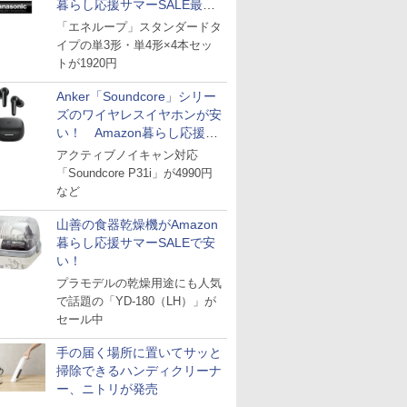
暮らし応援サマーSALE最終
日
「エネループ」スタンダードタ
イプの単3形・単4形×4本セッ
トが1920円
Anker「Soundcore」シリー
ズのワイヤレスイヤホンが安
い！ Amazon暮らし応援サ
マーSALE
アクティブノイキャン対応
「Soundcore P31i」が4990円
など
山善の食器乾燥機がAmazon
暮らし応援サマーSALEで安
い！
プラモデルの乾燥用途にも人気
で話題の「YD-180（LH）」が
セール中
手の届く場所に置いてサッと
掃除できるハンディクリーナ
ー、ニトリが発売