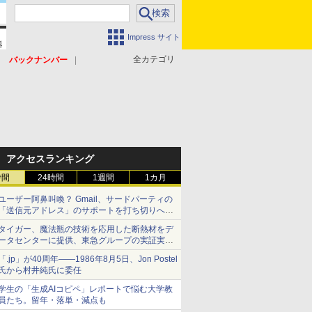
Impress サイト
全カテゴリ
バックナンバー
アクセスランキング
時間
24時間
1週間
1カ月
ユーザー阿鼻叫喚？ Gmail、サードパーティの
「送信元アドレス」のサポートを打ち切りへ
【やじうまWatch】
タイガー、魔法瓶の技術を応用した断熱材をデ
ータセンターに提供、東急グループの実証実験
で 「ステンレス密封真空断熱パネル TIVIP」
「.jp」が40周年――1986年8月5日、Jon Postel
氏から村井純氏に委任
学生の「生成AIコピペ」レポートで悩む大学教
員たち。留年・落単・減点も