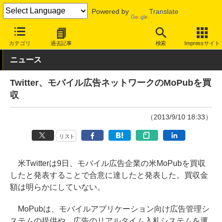
Powered by
Translate
INTERNET Watch
トピック
業界動向
企業
カテゴリ
過去記事
検索
Impressサイト
ニュース
Twitter、モバイル広告ネットワークのMoPubを買
収
（2013/9/10 18:33）
リスト
米Twitterは9日、モバイル広告企業の米MoPubを買収
したと発表することで合意に達したと発表した。買収金
額は明らかにしていない。
MoPubは、モバイルアプリケーション向け広告管理シ
ステムの提供や、広告のリアルタイム入札システムを運