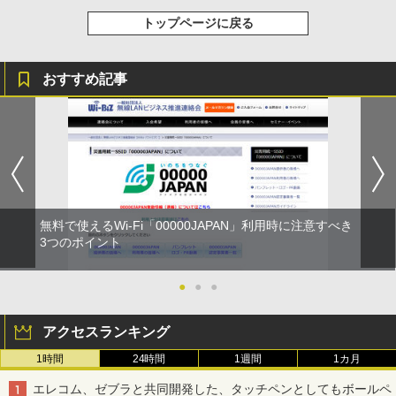
トップページに戻る
おすすめ記事
無料で使えるWi-Fi「00000JAPAN」利用時に注意すべき
3つのポイント
●
●
●
アクセスランキング
1時間
24時間
1週間
1カ月
エレコム、ゼブラと共同開発した、タッチペンとしてもボールペ