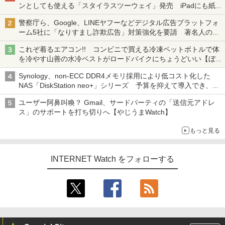
ンとしても使える「スタイラスツーウェイ」発売 iPadにも紙に
も、持ち替えずに書き込める
警察庁ら、Google、LINEヤフーなどデジタル広告プラットフォ
ーム5社に「なりすまし詐欺広告」対策強化を要請 著名人の写
真や映像を使った投資詐欺などへの対策として
これぞ着るエアコン!! コンビニで買える冷凍ペットボトルで体
を冷やす山善の水冷ベストがロードバイクにちょうどいい【ぼっ
ち・ざ・ろーど！その14】【空いた時間でなにしてる？】
Synology、non-ECC DDR4メモリ採用により低コスト化した
NAS「DiskStation neo+」シリーズ 予算を抑えて導入でき、
ECCメモリへのアップグレードも可能
ユーザー阿鼻叫喚？ Gmail、サードパーティの「送信元アドレ
ス」のサポートを打ち切りへ【やじうまWatch】
もっと見る
INTERNET Watch をフォローする