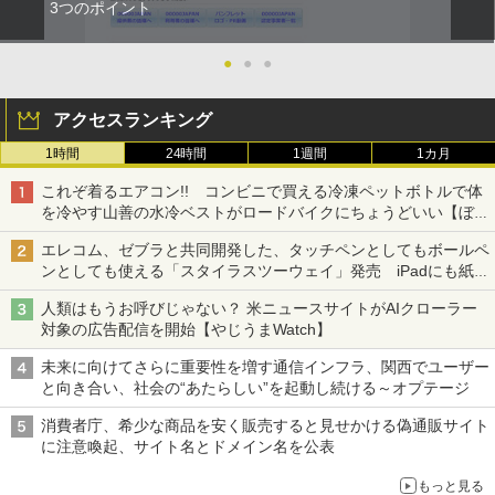
3つのポイント
●
●
●
アクセスランキング
1時間
24時間
1週間
1カ月
これぞ着るエアコン!! コンビニで買える冷凍ペットボトルで体
を冷やす山善の水冷ベストがロードバイクにちょうどいい【ぼっ
ち・ざ・ろーど！その14】【空いた時間でなにしてる？】
エレコム、ゼブラと共同開発した、タッチペンとしてもボールペ
ンとしても使える「スタイラスツーウェイ」発売 iPadにも紙に
も、持ち替えずに書き込める
人類はもうお呼びじゃない？ 米ニュースサイトがAIクローラー
対象の広告配信を開始【やじうまWatch】
未来に向けてさらに重要性を増す通信インフラ、関西でユーザー
と向き合い、社会の“あたらしい”を起動し続ける～オプテージ
消費者庁、希少な商品を安く販売すると見せかける偽通販サイト
に注意喚起、サイト名とドメイン名を公表
もっと見る