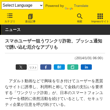
Powered by
Translate
INTERNET Watch
トピック
セキュリティ
その他
カテゴリ
過去記事
検索
Impressサイト
ニュース
スマホユーザー狙うワンクリ詐欺、プッシュ通知
で誘い込む厄介なアプリも
（2014/1/31 06:00）
リスト
アダルト動画などで興味を引き付けてユーザーを悪質
なサイトに誘導し、利用料と称して金銭の支払いを要求
する「ワンクリック詐欺」が、日本のスマートフォンユ
ーザーを標的に依然活動を続けているとして、セキュリ
ティ企業が注意を呼び掛けている。