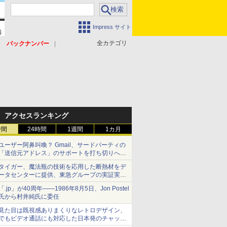
Impress サイト
全カテゴリ
バックナンバー
アクセスランキング
時間
24時間
1週間
1カ月
ユーザー阿鼻叫喚？ Gmail、サードパーティの
「送信元アドレス」のサポートを打ち切りへ
【やじうまWatch】
タイガー、魔法瓶の技術を応用した断熱材をデ
ータセンターに提供、東急グループの実証実験
で 「ステンレス密封真空断熱パネル TIVIP」
「.jp」が40周年――1986年8月5日、Jon Postel
氏から村井純氏に委任
見た目は既視感ありまくりなレトロデザイン、
でもビデオ通話にも対応した日本発のチャット
アプリが登場【やじうまWatch】