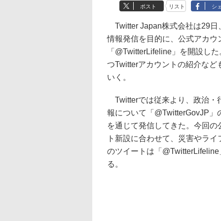
ポスト
リスト
シ
Twitter Japan株式会社は2
情報発信を目的に、公式アカウ
「@TwitterLifeline」を開
つTwitterアカウントの紹介な
いく。
Twitterでは従来より、政治
報について「@TwitterGovJ
を通じて発信してきた。今回の
ト新設に合わせて、災害やライ
のツイートは「@TwitterLifeli
る。