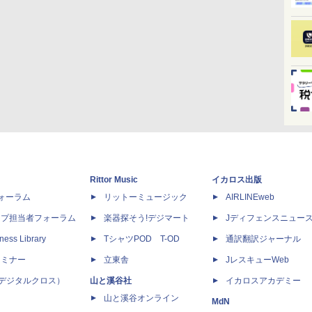
Rittor Music
イカロス出版
dフォーラム
リットーミュージック
AIRLINEweb
ップ担当者フォーラム
楽器探そう!デジマート
Jディフェンスニュー
ness Library
TシャツPOD T-OD
通訳翻訳ジャーナル
セミナー
立東舎
JレスキューWeb
 X（デジタルクロス）
山と溪谷社
イカロスアカデミー
山と溪谷オンライン
MdN