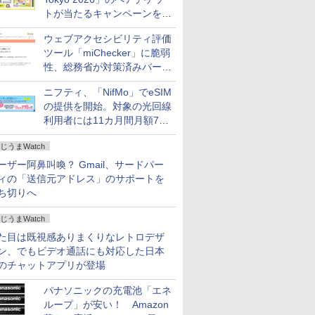
トが当たるキャンペーンをX
で実施。8月16日まで
ウェブアクセシビリティ評価
ツール「miChecker」に脆弱
性、総務省が対策済みバージ
ョンへの更新を呼び掛け
ニフティ、「NifMo」でeSIM
の提供を開始。対象の光回線
利用者には11カ月間月額770
円割引のキャンペーン
じうまWatch
ーザー阿鼻叫喚？ Gmail、サードパー
ィの「送信元アドレス」のサポートを
ち切りへ
じうまWatch
た目は既視感ありまくりなレトロデザ
ン、でもビデオ通話にも対応した日本
のチャットアプリが登場
パナソニックの充電池「エネ
ループ」が安い！ Amazon