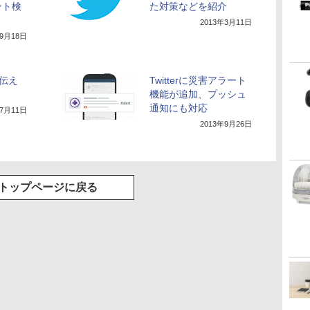
ント検
た対策などを紹介
2013年3月11日
年9月18日
報伝え
Twitterに災害アラート
機能が追加、プッシュ
通知にも対応
年7月11日
2013年9月26日
トップページに戻る