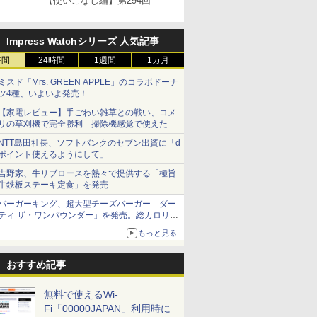
【使いこなし編】第294回
Impress Watchシリーズ 人気記事
時間
24時間
1週間
1カ月
ミスド「Mrs. GREEN APPLE」のコラボドーナ
ツ4種、いよいよ発売！
【家電レビュー】手ごわい雑草との戦い、コメ
リの草刈機で完全勝利 掃除機感覚で使えた
NTT島田社長、ソフトバンクのセブン出資に「d
ポイント使えるようにして」
吉野家、牛リブロースを熱々で提供する「極旨
牛鉄板ステーキ定食」を発売
バーガーキング、超大型チーズバーガー「ダー
ティ ザ・ワンパウンダー」を発売。総カロリー
約1656kcal、総重量約527g！
もっと見る
おすすめ記事
無料で使えるWi-
Fi「00000JAPAN」利用時に