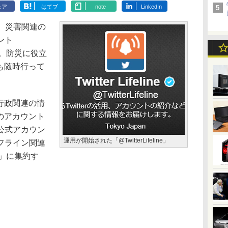
ェア
はてブ
note
LinkedIn
9日、災害関連の
ント
設した。防災に役立
ども随時行って
・行政関連の情
P」のアカウント
公式アカウン
運用が開始された「@TwitterLifeline」
フライン関連
ne」に集約す