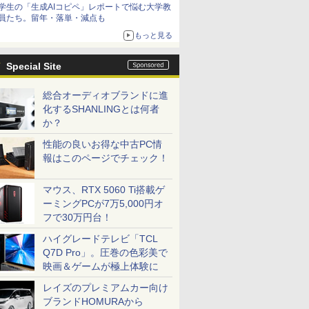
学生の「生成AIコピペ」レポートで悩む大学教
員たち。留年・落単・減点も
もっと見る
Special Site
総合オーディオブランドに進
化するSHANLINGとは何者
か？
性能の良いお得な中古PC情
報はこのページでチェック！
マウス、RTX 5060 Ti搭載ゲ
ーミングPCが7万5,000円オ
フで30万円台！
ハイグレードテレビ「TCL
Q7D Pro」。圧巻の色彩美で
映画＆ゲームが極上体験に
レイズのプレミアムカー向け
ブランドHOMURAから