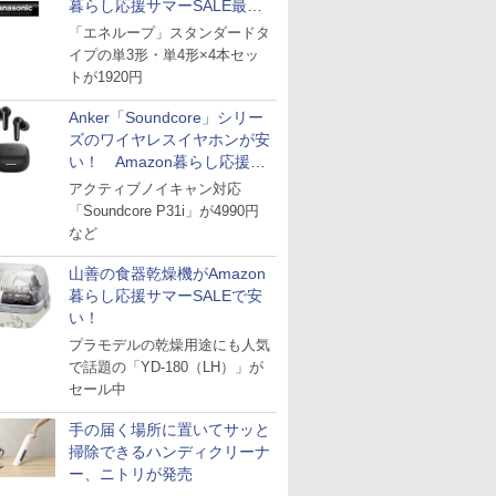
暮らし応援サマーSALE最終
日
「エネループ」スタンダードタ
イプの単3形・単4形×4本セッ
トが1920円
Anker「Soundcore」シリー
ズのワイヤレスイヤホンが安
い！ Amazon暮らし応援サ
マーSALE
アクティブノイキャン対応
「Soundcore P31i」が4990円
など
山善の食器乾燥機がAmazon
暮らし応援サマーSALEで安
い！
プラモデルの乾燥用途にも人気
で話題の「YD-180（LH）」が
セール中
手の届く場所に置いてサッと
掃除できるハンディクリーナ
ー、ニトリが発売