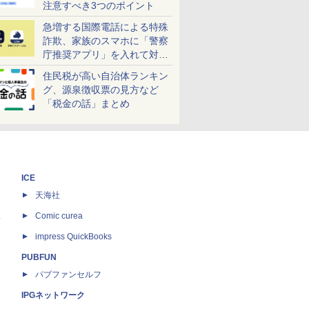
注意すべき3つのポイント
急増する国際電話による特殊
詐欺、家族のスマホに「警察
庁推奨アプリ」を入れて対策
しよう！
住民税が高い自治体ランキン
グ、源泉徴収票の見方など
「税金の話」まとめ
ICE
天海社
ス
Comic curea
impress QuickBooks
PUBFUN
パブファンセルフ
IPGネットワーク