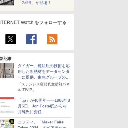
「2×9R」が登場！
NTERNET Watch をフォローする
新記事
タイガー、魔法瓶の技術を応
用した断熱材をデータセンタ
ーに提供、東急グループの実
証実験で
「ステンレス密封真空断熱パネ
ル TIVIP」
「.jp」が40周年――1986年8
月5日、Jon Postel氏から村
井純氏に委任
ニフティ、「Maker Faire
Tokyo 2026」のペアチケッ