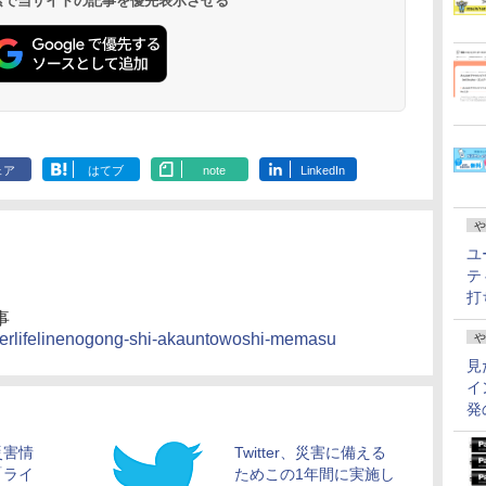
 検索で当サイトの記事を優先表示させる
ェア
はてブ
note
LinkedIn
や
ユ
テ
打
事
witterlifelinenogong-shi-akauntowoshi-memasu
や
見
イ
発
の災害情
Twitter、災害に備える
「ライ
ためこの1年間に実施し