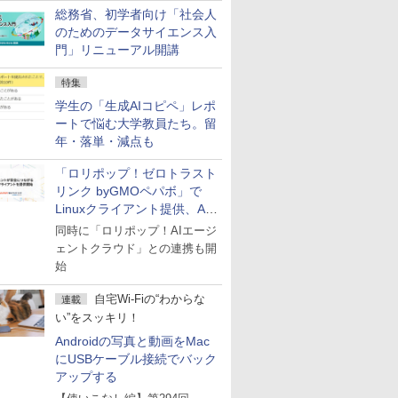
総務省、初学者向け「社会人
のためのデータサイエンス入
門」リニューアル開講
特集
学生の「生成AIコピペ」レポ
ートで悩む大学教員たち。留
年・落単・減点も
「ロリポップ！ゼロトラスト
リンク byGMOペパボ」で
Linuxクライアント提供、AI
エージェントの接続が容易に
同時に「ロリポップ！AIエージ
ェントクラウド」との連携も開
始
自宅Wi-Fiの“わからな
連載
い”をスッキリ！
Androidの写真と動画をMac
にUSBケーブル接続でバック
アップする