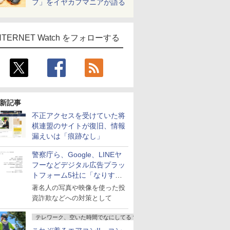
フ」をイヤカフマニアが語る
NTERNET Watch をフォローする
新記事
不正アクセスを受けていた将
棋連盟のサイトが復旧、情報
漏えいは「痕跡なし」
警察庁ら、Google、LINEヤ
フーなどデジタル広告プラッ
トフォーム5社に「なりすま
し詐欺広告」対策強化を要請
著名人の写真や映像を使った投
資詐欺などへの対策として
テレワーク、空いた時間でなにしてる？