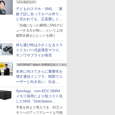
インタビュー
子どものスマホ・SNS、「家
族で話し合ってルール作り」
と言われても、正直難しくな
いですか？
「16歳になった瞬間にSNSデビ
ューする方が怖い」という上沼
紫野弁護士にヒントを聞く
持ち運び時は小さくなるスラ
イドカバー式超薄型マウス、
サンワサプライが発売
INTERNET Watch 30周年記念インタビュー
未来に向けてさらに重要性を
増す通信インフラ、関西でユ
ーザーと向き合い、社会
の“あたらしい”を起動し続け
Synology、non-ECC DDR4
る～オプテージ
メモリ採用により低コスト化
したNAS「DiskStation
neo+」シリーズ
予算を抑えて導入でき、ECCメ
モリへのアップグレードも可能