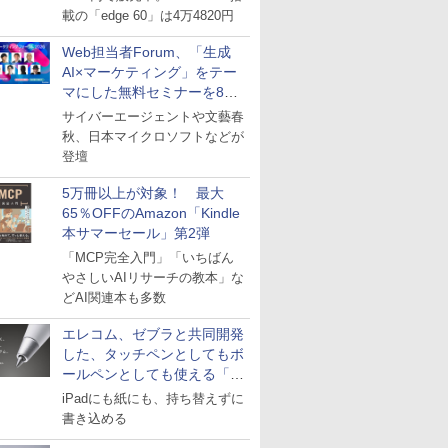
載の「edge 60」は4万4820円
Web担当者Forum、「生成
AI×マーケティング」をテー
マにした無料セミナーを8月
27日にオンライン開催
サイバーエージェントや文藝春
秋、日本マイクロソフトなどが
登壇
5万冊以上が対象！ 最大
65％OFFのAmazon「Kindle
本サマーセール」第2弾
「MCP完全入門」「いちばん
やさしいAIリサーチの教本」な
どAI関連本も多数
エレコム、ゼブラと共同開発
した、タッチペンとしてもボ
ールペンとしても使える「ス
タイラスツーウェイ」発売
iPadにも紙にも、持ち替えずに
書き込める