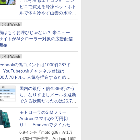
これぞ着るエアコン!! コン
ビニで買える冷凍ペットボト
ルで体を冷やす山善の水冷ベ
ストがロードバイクにちょう
じうまWatch
どいい【ぼっち・ざ・ろー
ど！その14】
類はもうお呼びじゃない？ 米ニュー
サイトがAIクローラー対象の広告配信
開始
じうまWatch
acebookの偽コメントは1000件287ド
、YouTubeの偽チャンネル登録は
000人78ドル…人気を捏造するための
格リストが公開中
国内の銀行・信金386行のう
ち、なりすましメールを遮断
できる状態だったのは26.7％
にとどまる～GMOブランド
モトローラのSIMフリー
セキュリティ調査
Androidスマホが2万円切
り！ Amazonでタイムセー
ル
6.9インチ「moto g06」が1万
7820円で販売中。Android 16搭