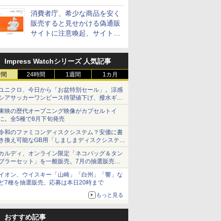
消費者庁、希少な商品を安く
販売すると見せかける偽通販
サイトに注意喚起、サイト名
とドメイン名を公表
Impress Watchシリーズ 人気記事
時間
24時間
1週間
1カ月
ユニクロ、今日から「お盆特別セール」。涼感
シアサッカーワンピース待望値下げ、撥水ギア
ショーツは1990円に
東映の歴代オープニング映像がカプセルトイ
に。全5種で8月下旬発売
令和のファミコンディスクシステム？安価に書
き換え可能なGB用「しましまディスクシステ
ム」
カルディ、オンライン限定「ネコバッグ＆タン
ブラーセット」を一般販売。7月の抽選販売の
当選無効分
イオン、ウイスキー「山崎」「白州」「響」な
ど7種を抽選販売。応募は本日20時まで
もっと見る
おすすめ記事