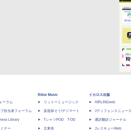
Rittor Music
イカロス出版
dフォーラム
リットーミュージック
AIRLINEweb
ップ担当者フォーラム
楽器探そう!デジマート
Jディフェンスニュー
ness Library
TシャツPOD T-OD
通訳翻訳ジャーナル
セミナー
立東舎
JレスキューWeb