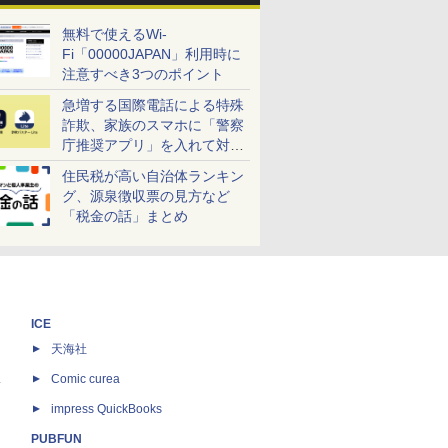
無料で使えるWi-
Fi「00000JAPAN」利用時に
注意すべき3つのポイント
急増する国際電話による特殊
詐欺、家族のスマホに「警察
庁推奨アプリ」を入れて対策
しよう！
住民税が高い自治体ランキン
グ、源泉徴収票の見方など
「税金の話」まとめ
ICE
天海社
ス
Comic curea
impress QuickBooks
PUBFUN