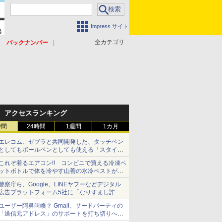
Impress サイト
全カテゴリ
バックナンバー
アクセスランキング
時間
24時間
1週間
1カ月
エレコム、ゼブラと共同開発した、タッチペン
としてもボールペンとしても使える「スタイラ
スツーウェイ」発売 iPadにも紙にも、持ち替
これぞ着るエアコン!! コンビニで買える冷凍ペ
えずに書き込める
ットボトルで体を冷やす山善の水冷ベストがロ
ードバイクにちょうどいい【ぼっち・ざ・ろー
警察庁ら、Google、LINEヤフーなどデジタル
ど！その14】【空いた時間でなにしてる？】
広告プラットフォーム5社に「なりすまし詐欺
広告」対策強化を要請 著名人の写真や映像を
ユーザー阿鼻叫喚？ Gmail、サードパーティの
使った投資詐欺などへの対策として
「送信元アドレス」のサポートを打ち切りへ
【やじうまWatch】