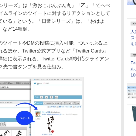
語シリーズ」は「激おこぷんぷん丸」「乙」「てへぺ
タイムラインのツイートに対するリアクションとして
ている」という。「日常シリーズ」は、「おはよ
や
など14種類。
人
ス
ツイートやDMの投稿に挿入可能。ついっぷる上
を
、Twitter公式アプリなど「Twitter Cards」
や
表示される。Twitter Cards非対応クライアン
F
ンク先で書タンプを見る仕組み。
ル
1
価