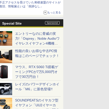
不正アクセスを受けていた将棋連盟のサイトが
復旧、情報漏えいは「痕跡なし」
もっと見る
Special Site
エントリーなのに脅威の実
力!「Osprey」Noble Audioワ
イヤレスイヤフォン4機種を
一気に聴く
性能の良いお得な中古PC情
報はこのページでチェック！
マウス、RTX 5060 Ti搭載ゲ
ーミングPCが7万5,000円オ
フで30万円台！
レイズのパワーデザインホイ
ール「M6」に新色登場!!
SOUNDPEATSのイヤカフ型
イヤフォン「UU2イヤーカ