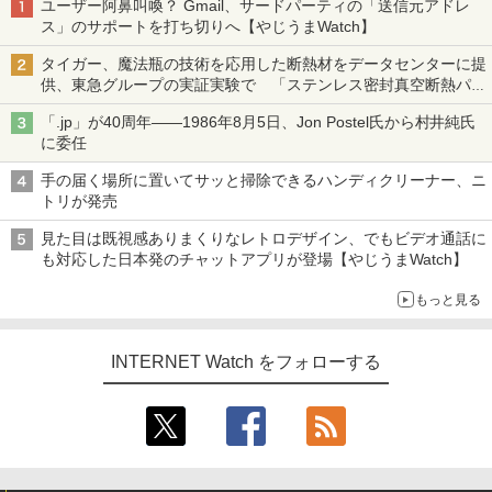
ユーザー阿鼻叫喚？ Gmail、サードパーティの「送信元アドレ
ス」のサポートを打ち切りへ【やじうまWatch】
タイガー、魔法瓶の技術を応用した断熱材をデータセンターに提
供、東急グループの実証実験で 「ステンレス密封真空断熱パネ
ル TIVIP」
「.jp」が40周年――1986年8月5日、Jon Postel氏から村井純氏
に委任
手の届く場所に置いてサッと掃除できるハンディクリーナー、ニ
トリが発売
見た目は既視感ありまくりなレトロデザイン、でもビデオ通話に
も対応した日本発のチャットアプリが登場【やじうまWatch】
もっと見る
INTERNET Watch をフォローする