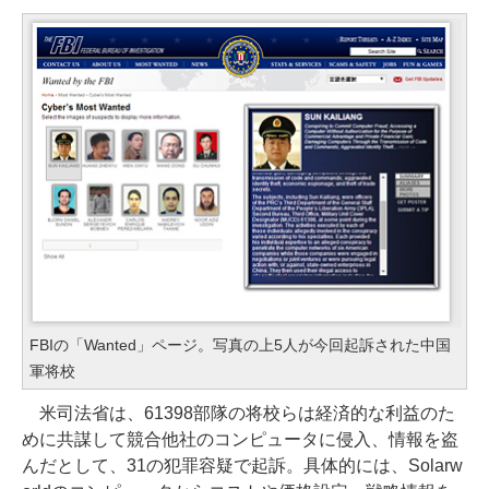
FBIの「Wanted」ページ。写真の上5人が今回起訴された中国
軍将校
米司法省は、61398部隊の将校らは経済的な利益のた
めに共謀して競合他社のコンピュータに侵入、情報を盗
んだとして、31の犯罪容疑で起訴。具体的には、Solarw