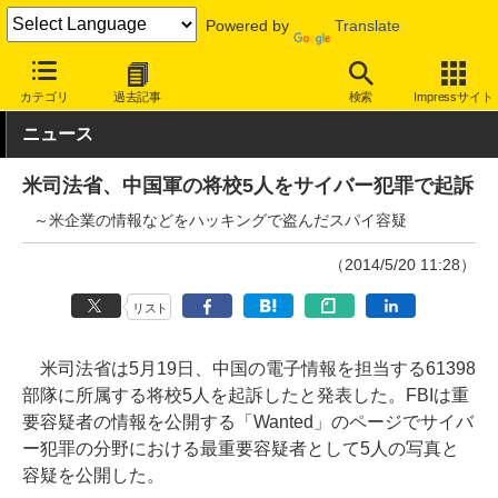
Powered by
Translate
INTERNET Watch
トピック
業界動向
社会/時事
カテゴリ
過去記事
検索
Impressサイト
ニュース
米司法省、中国軍の将校5人をサイバー犯罪で起訴
～米企業の情報などをハッキングで盗んだスパイ容疑
（2014/5/20 11:28）
リスト
米司法省は5月19日、中国の電子情報を担当する61398
部隊に所属する将校5人を起訴したと発表した。FBIは重
要容疑者の情報を公開する「Wanted」のページでサイバ
ー犯罪の分野における最重要容疑者として5人の写真と
容疑を公開した。