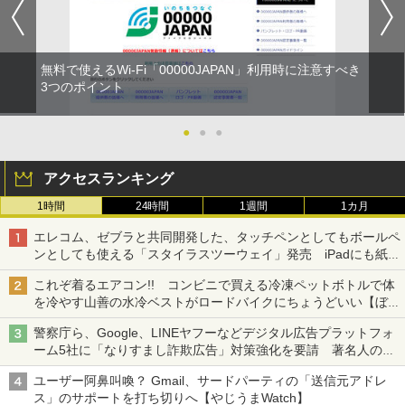
無料で使えるWi-Fi「00000JAPAN」利用時に注意すべき
3つのポイント
●
●
●
アクセスランキング
1時間
24時間
1週間
1カ月
エレコム、ゼブラと共同開発した、タッチペンとしてもボールペ
ンとしても使える「スタイラスツーウェイ」発売 iPadにも紙に
も、持ち替えずに書き込める
これぞ着るエアコン!! コンビニで買える冷凍ペットボトルで体
を冷やす山善の水冷ベストがロードバイクにちょうどいい【ぼっ
ち・ざ・ろーど！その14】【空いた時間でなにしてる？】
警察庁ら、Google、LINEヤフーなどデジタル広告プラットフォ
ーム5社に「なりすまし詐欺広告」対策強化を要請 著名人の写
真や映像を使った投資詐欺などへの対策として
ユーザー阿鼻叫喚？ Gmail、サードパーティの「送信元アドレ
ス」のサポートを打ち切りへ【やじうまWatch】