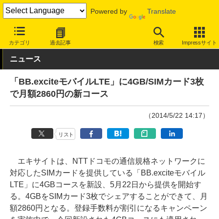
Powered by
Translate
INTERNET Watch
サービス/ソフト
通信
携帯回線
カテゴリ
過去記事
検索
Impressサイト
ニュース
「BB.exciteモバイルLTE」に4GB/SIMカード3枚
で月額2860円の新コース
（2014/5/22 14:17）
リスト
エキサイトは、NTTドコモの通信規格ネットワークに
対応したSIMカードを提供している「BB.exciteモバイル
LTE」に4GBコースを新設、5月22日から提供を開始す
る。4GBをSIMカード3枚でシェアすることができて、月
額2860円となる。登録手数料が割引になるキャンペーン