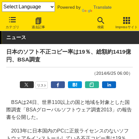
Powered by
Translate
INTERNET Watch
トピック
業界動向
著作権・知財
カテゴリ
過去記事
検索
Impressサイト
ニュース
日本のソフト不正コピー率は19％、総額約1419億
円、BSA調査
（2014/6/25 06:00）
リスト
BSAは24日、世界110以上の国と地域を対象とした国
際調査「BSAグローバルソフトウェア調査2013」の報告
書を公開した。
2013年に日本国内のPCに正規ライセンスのないソフ
トウェアをインストールしている不正コピー率は19％