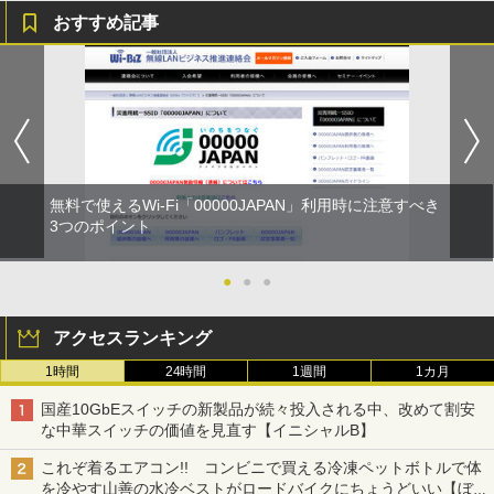
おすすめ記事
無料で使えるWi-Fi「00000JAPAN」利用時に注意すべき
3つのポイント
●
●
●
アクセスランキング
1時間
24時間
1週間
1カ月
国産10GbEスイッチの新製品が続々投入される中、改めて割安
な中華スイッチの価値を見直す【イニシャルB】
これぞ着るエアコン!! コンビニで買える冷凍ペットボトルで体
を冷やす山善の水冷ベストがロードバイクにちょうどいい【ぼっ