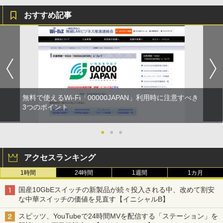
おすすめ記事
無料で使えるWi-Fi「00000JAPAN」利用時に注意すべき
3つのポイント
●
●
●
アクセスランキング
1時間
24時間
1週間
1カ月
国産10GbEスイッチの新製品が続々投入される中、改めて割安
な中華スイッチの価値を見直す【イニシャルB】
スピッツ、YouTubeで24時間MVを配信する「ステーション」を