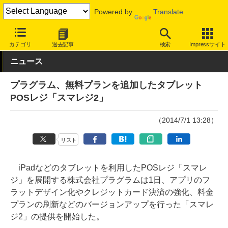
Powered by
Translate
INTERNET Watch
サービス/ソフト
サービス
決済/金融
カテゴリ
過去記事
検索
Impressサイト
ニュース
プラグラム、無料プランを追加したタブレット
POSレジ「スマレジ2」
（2014/7/1 13:28）
リスト
iPadなどのタブレットを利用したPOSレジ「スマレ
ジ」を展開する株式会社プラグラムは1日、アプリのフ
ラットデザイン化やクレジットカード決済の強化、料金
プランの刷新などのバージョンアップを行った「スマレ
ジ2」の提供を開始した。