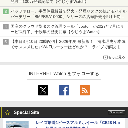
開設―100万登録記念で【やじうまWatch】
バッファロー、半固体電解質で発火・発煙リスクの低いモバイル
バッテリー「BMPBSA10000」シリーズの店頭販売を9月上旬に
開始
国産のクラウド型タスク管理ツール「Jooto」が2027年7月にサ
ービス終了、十数年の歴史に幕【やじうまWatch】
【本日8月10日 20時配信】2026年夏 最新版！ 清水理史が本気
でオススメしたいWi-Fiルーターはどれか？ ライブで解説【清
水理史の「イニシャルB」チャンネル】
もっと見る
INTERNET Watch をフォローする
Special Site
レイズ鍛造1ピースアルミホイール「CE28 N-p