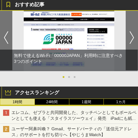
おすすめ記事
無料で使えるWi-Fi「00000JAPAN」利用時に注意すべき
3つのポイント
●
●
●
アクセスランキング
1時間
24時間
1週間
1カ月
エレコム、ゼブラと共同開発した、タッチペンとしてもボールペ
ンとしても使える「スタイラスツーウェイ」発売 iPadにも紙に
も、持ち替えずに書き込める
ユーザー阿鼻叫喚？ Gmail、サードパーティの「送信元アドレ
ス」のサポートを打ち切りへ【やじうまWatch】