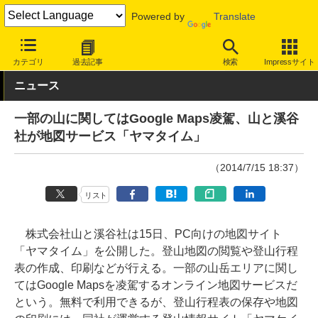
Powered by
Translate
INTERNET Watch
トピック
地図/位置情報
カテゴリ
過去記事
検索
Impressサイト
ニュース
一部の山に関してはGoogle Maps凌駕、山と溪谷
社が地図サービス「ヤマタイム」
（2014/7/15 18:37）
リスト
株式会社山と溪谷社は15日、PC向けの地図サイト
「ヤマタイム」を公開した。登山地図の閲覧や登山行程
表の作成、印刷などが行える。一部の山岳エリアに関し
てはGoogle Mapsを凌駕するオンライン地図サービスだ
という。無料で利用できるが、登山行程表の保存や地図