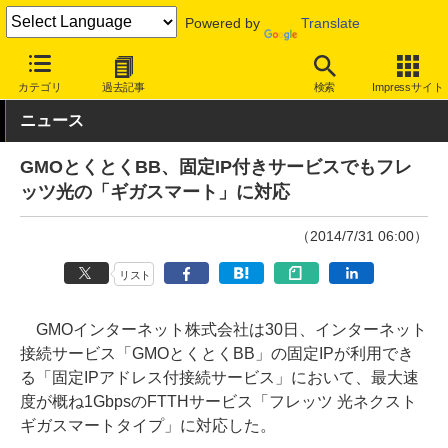
Powered by
Translate
INTERNET Watch
サービス/ソフト
通信
ISP
カテゴリ
過去記事
検索
Impressサイト
ニュース
GMOとくとくBB、固定IP付きサービスでもフレ
ッツ光の「ギガスマート」に対応
（2014/7/31 06:00）
リスト
GMOインターネット株式会社は30日、インターネット
接続サービス「GMOとくとくBB」の固定IPが利用でき
る「固定IPアドレス付接続サービス」において、最大速
度が概ね1GbpsのFTTHサービス「フレッツ 光ネクスト
ギガスマートタイプ」に対応した。