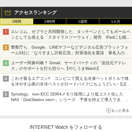
アクセスランキング
1時間
24時間
1週間
1カ月
エレコム、ゼブラと共同開発した、タッチペンとしてもボールペ
ンとしても使える「スタイラスツーウェイ」発売 iPadにも紙に
も、持ち替えずに書き込める
警察庁ら、Google、LINEヤフーなどデジタル広告プラットフォ
ーム5社に「なりすまし詐欺広告」対策強化を要請 著名人の写
真や映像を使った投資詐欺などへの対策として
ユーザー阿鼻叫喚？ Gmail、サードパーティの「送信元アドレ
ス」のサポートを打ち切りへ【やじうまWatch】
これぞ着るエアコン!! コンビニで買える冷凍ペットボトルで体
を冷やす山善の水冷ベストがロードバイクにちょうどいい【ぼっ
ち・ざ・ろーど！その14】【空いた時間でなにしてる？】
Synology、non-ECC DDR4メモリ採用により低コスト化した
NAS「DiskStation neo+」シリーズ 予算を抑えて導入でき、
ECCメモリへのアップグレードも可能
もっと見る
INTERNET Watch をフォローする