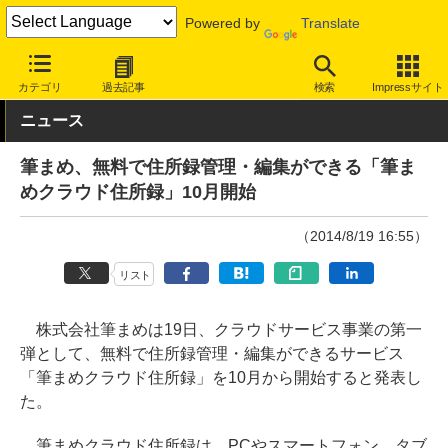
Powered by
Translate
INTERNET Watch
トピック
仕事効率化
カテゴリ
過去記事
検索
Impressサイト
ニュース
筆まめ、無料で住所録管理・編集ができる「筆ま
めクラウド住所録」10月開始
（2014/8/19 16:55）
リスト
株式会社筆まめは19日、クラウドサービス事業の第一
弾として、無料で住所録管理・編集ができるサービス
「筆まめクラウド住所録」を10月から開始すると発表し
た。
筆まめクラウド住所録は、PCやスマートフォン、タブ