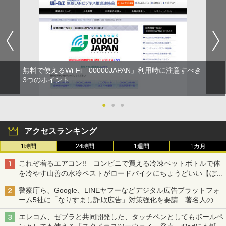
無料で使えるWi-Fi「00000JAPAN」利用時に注意すべき
3つのポイント
●
●
●
アクセスランキング
1時間
24時間
1週間
1カ月
これぞ着るエアコン!! コンビニで買える冷凍ペットボトルで体
を冷やす山善の水冷ベストがロードバイクにちょうどいい【ぼっ
ち・ざ・ろーど！その14】【空いた時間でなにしてる？】
警察庁ら、Google、LINEヤフーなどデジタル広告プラットフォ
ーム5社に「なりすまし詐欺広告」対策強化を要請 著名人の写
真や映像を使った投資詐欺などへの対策として
エレコム、ゼブラと共同開発した、タッチペンとしてもボールペ