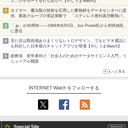
ス」のサポートを打ち切りへ【やじうまWatch】
タイガー、魔法瓶の技術を応用した断熱材をデータセンターに提
供、東急グループの実証実験で 「ステンレス密封真空断熱パネ
ル TIVIP」
「.jp」が40周年――1986年8月5日、Jon Postel氏から村井純氏
に委任
見た目は既視感ありまくりなレトロデザイン、でもビデオ通話に
も対応した日本発のチャットアプリが登場【やじうまWatch】
総務省、初学者向け「社会人のためのデータサイエンス入門」リ
ニューアル開講
もっと見る
INTERNET Watch をフォローする
Special Site