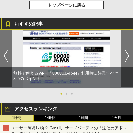
トップページに戻る
おすすめ記事
無料で使えるWi-Fi「00000JAPAN」利用時に注意すべき
3つのポイント
●
●
●
アクセスランキング
1時間
24時間
1週間
1カ月
ユーザー阿鼻叫喚？ Gmail、サードパーティの「送信元アドレ