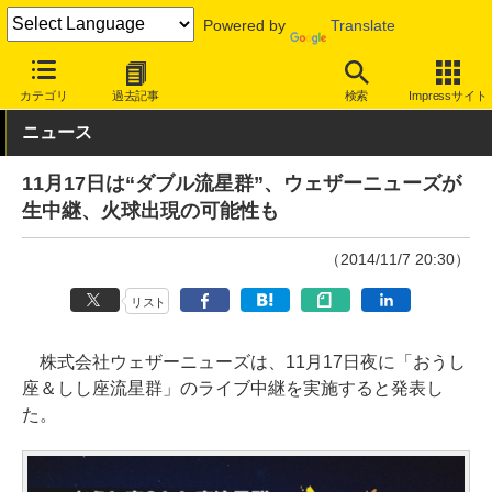
Powered by
Translate
INTERNET Watch
トピック
ネットの話題
カテゴリ
過去記事
検索
Impressサイト
ニュース
11月17日は“ダブル流星群”、ウェザーニューズが
生中継、火球出現の可能性も
（2014/11/7 20:30）
リスト
株式会社ウェザーニューズは、11月17日夜に「おうし
座＆しし座流星群」のライブ中継を実施すると発表し
た。