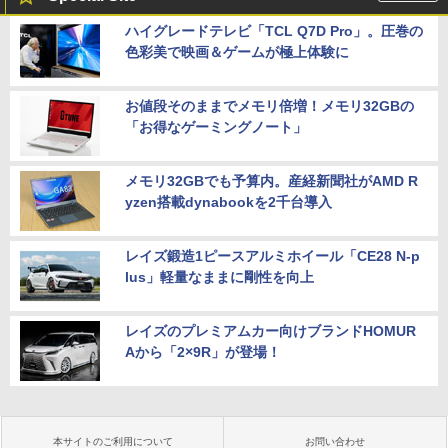
ハイグレードテレビ「TCL Q7D Pro」。圧巻の
色彩美で映画＆ゲームが極上体験に
お値段そのままでメモリ倍増！メモリ32GBの
「お得なゲーミングノート」
メモリ32GBでも予算内。産経新聞社がAMD R
yzen搭載dynabookを2千台導入
レイズ鍛造1ピースアルミホイール「CE28 N-p
lus」軽量なままに剛性を向上
レイズのプレミアムカー向けブランドHOMUR
Aから「2×9R」が登場！
本サイトのご利用について
お問い合わせ