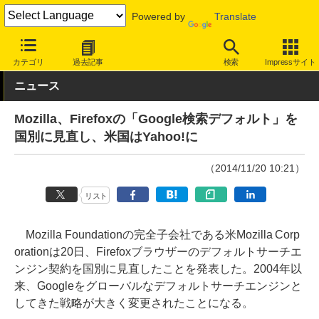
Powered by
Translate
INTERNET Watch
サービス/ソフト
ソフトウェア
PCアプリ
カテゴリ
過去記事
検索
Impressサイト
ニュース
Mozilla、Firefoxの「Google検索デフォルト」を
国別に見直し、米国はYahoo!に
（2014/11/20 10:21）
リスト
Mozilla Foundationの完全子会社である米Mozilla Corp
orationは20日、Firefoxブラウザーのデフォルトサーチエ
ンジン契約を国別に見直したことを発表した。2004年以
来、Googleをグローバルなデフォルトサーチエンジンと
してきた戦略が大きく変更されたことになる。