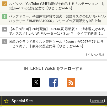
スピッツ、YouTubeで24時間MVを配信する「ステーション」を
開設―100万登録記念で【やじうまWatch】
バッファロー、半固体電解質で発火・発煙リスクの低いモバイル
バッテリー「BMPBSA10000」シリーズの店頭販売を9月上旬に
開始
【本日8月10日 20時配信】2026年夏 最新版！ 清水理史が本気
でオススメしたいWi-Fiルーターはどれか？ ライブで解説【清
水理史の「イニシャルB」チャンネル】
国産のクラウド型タスク管理ツール「Jooto」が2027年7月にサ
ービス終了、十数年の歴史に幕【やじうまWatch】
もっと見る
INTERNET Watch をフォローする
Special Site