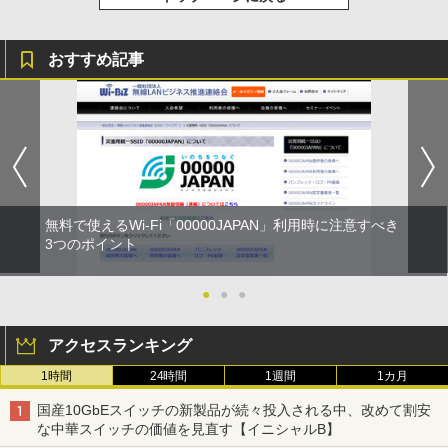
おすすめ記事
無料で使えるWi-Fi「00000JAPAN」利用時に注意すべき
3つのポイント
●
●
●
アクセスランキング
1時間
24時間
1週間
1カ月
国産10GbEスイッチの新製品が続々投入される中、改めて割安
な中華スイッチの価値を見直す【イニシャルB】