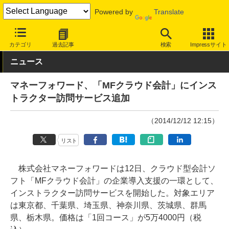
Powered by
Translate
INTERNET Watch
サービス/ソフト
ソフトウェア
会計・業務ソ
カテゴリ
過去記事
検索
Impressサイト
ニュース
マネーフォワード、「MFクラウド会計」にインス
トラクター訪問サービス追加
（2014/12/12 12:15）
リスト
株式会社マネーフォワードは12日、クラウド型会計ソ
フト「MFクラウド会計」の企業導入支援の一環として、
インストラクター訪問サービスを開始した。対象エリア
は東京都、千葉県、埼玉県、神奈川県、茨城県、群馬
県、栃木県。価格は「1回コース」が5万4000円（税