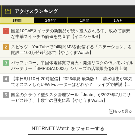
アクセスランキング
1時間
24時間
1週間
1カ月
国産10GbEスイッチの新製品が続々投入される中、改めて割安
な中華スイッチの価値を見直す【イニシャルB】
スピッツ、YouTubeで24時間MVを配信する「ステーション」を
開設―100万登録記念で【やじうまWatch】
バッファロー、半固体電解質で発火・発煙リスクの低いモバイル
バッテリー「BMPBSA10000」シリーズの店頭販売を9月上旬に
開始
【本日8月10日 20時配信】2026年夏 最新版！ 清水理史が本気
でオススメしたいWi-Fiルーターはどれか？ ライブで解説【清
水理史の「イニシャルB」チャンネル】
国産のクラウド型タスク管理ツール「Jooto」が2027年7月にサ
ービス終了、十数年の歴史に幕【やじうまWatch】
もっと見る
INTERNET Watch をフォローする