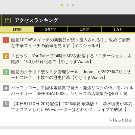
●
●
●
アクセスランキング
1時間
24時間
1週間
1カ月
国産10GbEスイッチの新製品が続々投入される中、改めて割安
な中華スイッチの価値を見直す【イニシャルB】
スピッツ、YouTubeで24時間MVを配信する「ステーション」を
開設―100万登録記念で【やじうまWatch】
国産のクラウド型タスク管理ツール「Jooto」が2027年7月にサ
ービス終了、十数年の歴史に幕【やじうまWatch】
バッファロー、半固体電解質で発火・発煙リスクの低いモバイル
バッテリー「BMPBSA10000」シリーズの店頭販売を9月上旬に
開始
【本日8月10日 20時配信】2026年夏 最新版！ 清水理史が本気
でオススメしたいWi-Fiルーターはどれか？ ライブで解説【清
水理史の「イニシャルB」チャンネル】
もっと見る