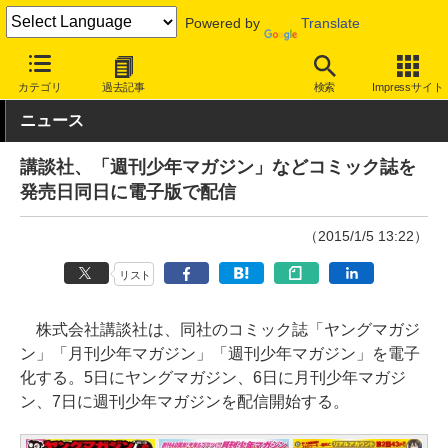
Powered by
Translate
INTERNET Watch
トピック
本・電子書籍
カテゴリ
過去記事
検索
Impressサイト
ニュース
講談社、「週刊少年マガジン」などコミック誌を
発売日同日に電子版で配信
（2015/1/5 13:22）
リスト
株式会社講談社は、同社のコミック誌「ヤングマガジ
ン」「月刊少年マガジン」「週刊少年マガジン」を電子
化する。5日にヤングマガジン、6日に月刊少年マガジ
ン、7日に週刊少年マガジンを配信開始する。