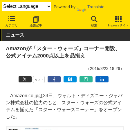
Powered by
Translate
INTERNET Watch
サービス/ソフト
サービス
ショッピング/オ
カテゴリ
過去記事
検索
Impressサイト
ニュース
Amazonが「スター・ウォーズ」コーナー開設、
公式アイテム2000点以上を品揃え
（2015/3/23 18:26）
リスト
Amazon.co.jpは23日、ウォルト・ディズニー・ジャパ
ン株式会社の協力のもと、スター・ウォーズの公式アイ
テムを揃えた「スター・ウォーズコーナー」をオープン
した。