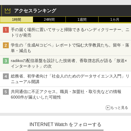
アクセスランキング
1時間
24時間
1週間
1カ月
手の届く場所に置いてサッと掃除できるハンディクリーナー、ニ
トリが発売
学生の「生成AIコピペ」レポートで悩む大学教員たち。留年・落
単・減点も
radikoの配信基盤を設計した技術者、香取啓志氏が語る「放送×
インターネット」の次
総務省、初学者向け「社会人のためのデータサイエンス入門」リ
ニューアル開講
共同通信に不正アクセス。職員・加盟社・取引先などの情報
6000件が漏えいした可能性
もっと見る
INTERNET Watch をフォローする