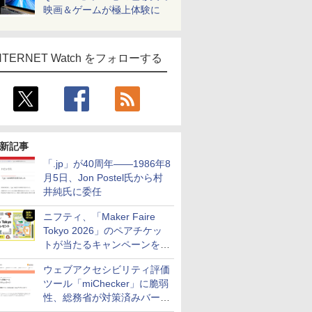
映画＆ゲームが極上体験に
NTERNET Watch をフォローする
新記事
「.jp」が40周年――1986年8
月5日、Jon Postel氏から村
井純氏に委任
ニフティ、「Maker Faire
Tokyo 2026」のペアチケッ
トが当たるキャンペーンをX
で実施。8月16日まで
ウェブアクセシビリティ評価
ツール「miChecker」に脆弱
性、総務省が対策済みバージ
ョンへの更新を呼び掛け