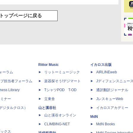
トップページに戻る
Rittor Music
イカロス出版
dフォーラム
リットーミュージック
AIRLINEweb
ップ担当者フォーラム
楽器探そう!デジマート
Jディフェンスニュー
ness Library
TシャツPOD T-OD
通訳翻訳ジャーナル
セミナー
立東舎
JレスキューWeb
 X（デジタルクロス）
山と溪谷社
イカロスアカデミー
山と溪谷オンライン
MdN
CLIMBING-NET
MdN Books
ブックス