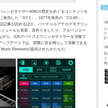
は、ヤマハシンセサイザー40年の歴史をめぐるコンテンツを
発売した「SY-1」、1977年発売の「CS-80」、
や
の解説記事が読めるほか、バーチャルアナログモデリン
ユ
」モジュールも実装。音作りをしたり、アルペジエー
テ
ながら、iOSデバイス上でシンセサイザーを演奏で
打
アップデートでは、実際に音を鳴らして演奏できる
や
usic Remixerが提供されたかたちだ。
見
イ
発