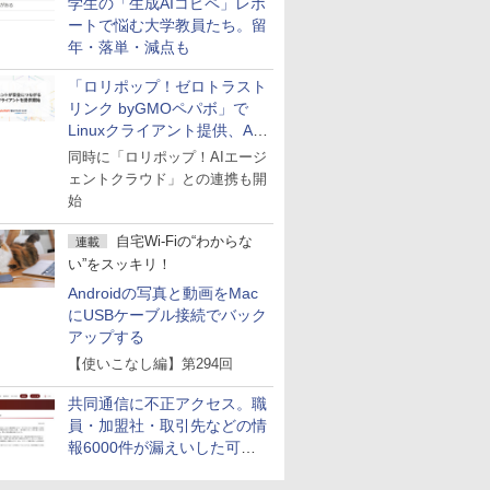
学生の「生成AIコピペ」レポ
ートで悩む大学教員たち。留
年・落単・減点も
「ロリポップ！ゼロトラスト
リンク byGMOペパボ」で
Linuxクライアント提供、AI
エージェントの接続が容易に
同時に「ロリポップ！AIエージ
ェントクラウド」との連携も開
始
自宅Wi-Fiの“わからな
連載
い”をスッキリ！
Androidの写真と動画をMac
にUSBケーブル接続でバック
アップする
【使いこなし編】第294回
共同通信に不正アクセス。職
員・加盟社・取引先などの情
報6000件が漏えいした可能
性