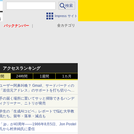
Impress サイト
全カテゴリ
バックナンバー
アクセスランキング
時間
24時間
1週間
1カ月
ユーザー阿鼻叫喚？ Gmail、サードパーティの
「送信元アドレス」のサポートを打ち切りへ
【やじうまWatch】
手の届く場所に置いてサッと掃除できるハンデ
ィクリーナー、ニトリが発売
学生の「生成AIコピペ」レポートで悩む大学教
員たち。留年・落単・減点も
「.jp」が40周年――1986年8月5日、Jon Postel
氏から村井純氏に委任