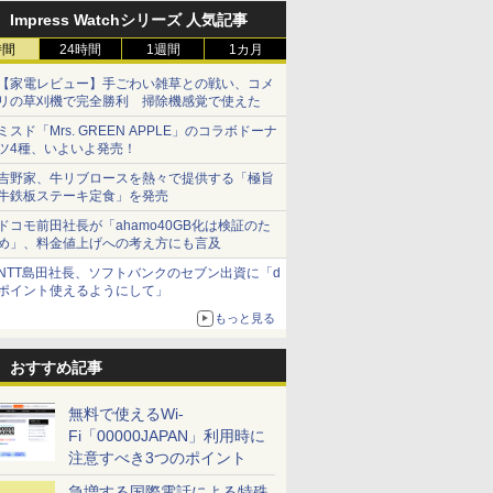
Impress Watchシリーズ 人気記事
時間
24時間
1週間
1カ月
【家電レビュー】手ごわい雑草との戦い、コメ
リの草刈機で完全勝利 掃除機感覚で使えた
ミスド「Mrs. GREEN APPLE」のコラボドーナ
ツ4種、いよいよ発売！
吉野家、牛リブロースを熱々で提供する「極旨
牛鉄板ステーキ定食」を発売
ドコモ前田社長が「ahamo40GB化は検証のた
め」、料金値上げへの考え方にも言及
NTT島田社長、ソフトバンクのセブン出資に「d
ポイント使えるようにして」
もっと見る
おすすめ記事
無料で使えるWi-
Fi「00000JAPAN」利用時に
注意すべき3つのポイント
急増する国際電話による特殊