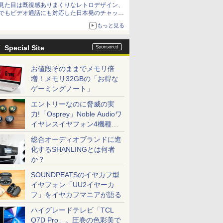
見た目は既視感ありまくりなレトロデザイン、
でもビデオ通話にも対応した日本発のチャット
アプリが登場【やじうまWatch】
もっと見る
Special Site
お値段そのままでメモリ倍
増！メモリ32GBの「お得な
ゲーミングノート」
エントリーなのに脅威の実
力!「Osprey」Noble Audioワ
イヤレスイヤフォン4機種を
一気に聴く
総合オーディオブランドに進
化するSHANLINGとは何者
か？
SOUNDPEATSのイヤカフ型
イヤフォン「UU2イヤーカ
フ」をイヤカフマニアが語る
ハイグレードテレビ「TCL
Q7D Pro」。圧巻の色彩美で