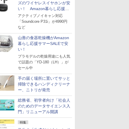
ズのワイヤレスイヤホンが安
い！ Amazon暮らし応援サ
マーSALE
アクティブノイキャン対応
「Soundcore P31i」が4990円
など
山善の食器乾燥機がAmazon
暮らし応援サマーSALEで安
い！
プラモデルの乾燥用途にも人気
で話題の「YD-180（LH）」が
セール中
手の届く場所に置いてサッと
掃除できるハンディクリーナ
ー、ニトリが発売
総務省、初学者向け「社会人
のためのデータサイエンス入
門」リニューアル開講
特集