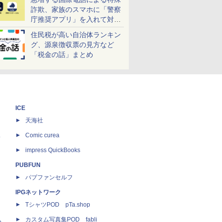
詐欺、家族のスマホに「警察
庁推奨アプリ」を入れて対策
しよう！
住民税が高い自治体ランキン
グ、源泉徴収票の見方など
「税金の話」まとめ
ICE
天海社
ス
Comic curea
impress QuickBooks
PUBFUN
パブファンセルフ
IPGネットワーク
TシャツPOD pTa.shop
カスタム写真集POD fabli