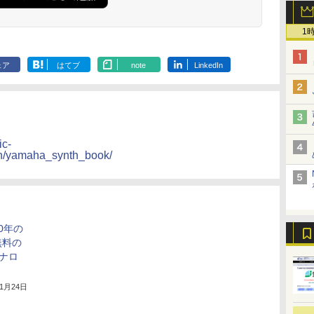
1
ェア
はてブ
note
LinkedIn
ic-
th/yamaha_synth_book/
0年の
無料の
アナロ
年1月24日