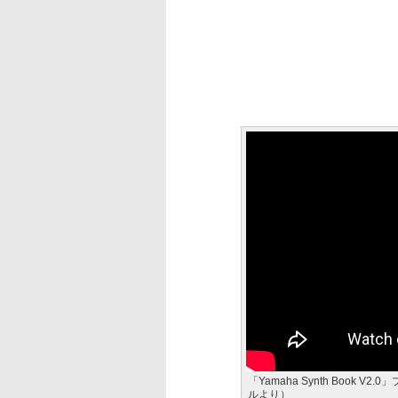
「Yamaha Synth Book
ルより）