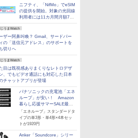
ニフティ、「NifMo」でeSIM
の提供を開始。対象の光回線
利用者には11カ月間月額770
円割引のキャンペーン
じうまWatch
ーザー阿鼻叫喚？ Gmail、サードパー
ィの「送信元アドレス」のサポートを
ち切りへ
じうまWatch
た目は既視感ありまくりなレトロデザ
ン、でもビデオ通話にも対応した日本
のチャットアプリが登場
パナソニックの充電池「エネ
ループ」が安い！ Amazon
暮らし応援サマーSALE最終
日
「エネループ」スタンダードタ
イプの単3形・単4形×4本セッ
トが1920円
Anker「Soundcore」シリー