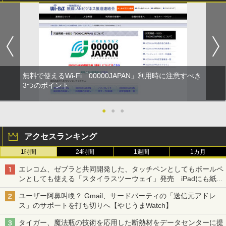
無料で使えるWi-Fi「00000JAPAN」利用時に注意すべき
3つのポイント
●
●
●
アクセスランキング
1時間
24時間
1週間
1カ月
エレコム、ゼブラと共同開発した、タッチペンとしてもボールペ
ンとしても使える「スタイラスツーウェイ」発売 iPadにも紙に
も、持ち替えずに書き込める
ユーザー阿鼻叫喚？ Gmail、サードパーティの「送信元アドレ
ス」のサポートを打ち切りへ【やじうまWatch】
タイガー、魔法瓶の技術を応用した断熱材をデータセンターに提