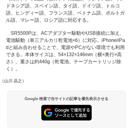
ドネシア語、スペイン語、タイ語、ドイツ語、トルコ
語、ヒンディー語、フランス語、ベトナム語、ポルトガ
ル語、マレー語、ロシア語に対応する。
SR5500Pは、ACアダプター駆動やUSB接続に加え、
電池駆動（単三アルカリ乾電池×6）に対応。iPhone/iPa
dと組み合わせることで、電源やPCがない環境でも利用
できる。本体サイズは、54×132×146mm（横×奥行×高
さ）、重さは約440g（乾電池、テープカートリッジ除
く）。
（山川 晶之）
Google 検索で当サイトの記事を優先表示させる